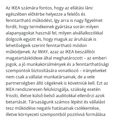
Az IKEA számára fontos, hogy az ellátási lánc
egészében előtérbe helyezze a felelős és
fenntartható működést, így arra is nagy figyelmet
fordít, hogy termékeinek gyártása során milyen
alapanyagokat használ fel, milyen alvállalkozókkal
dolgozik együtt és, hogy maguk az áruházak is
lehetőségeik szerint fenntartható módon
működjenek. Az IWAY, azaz az IKEA beszállítói
magatartáskódexe által meghatározott – az emberi
jogok, a jó munkakörülmények és a fenntarthatósági
szempontok biztosítására vonatkozó – irányelveket
nem csak a vállalat munkatársainak, de a vele
partnerségben álló cégeknek is követniük kell. Ezt az
IKEA rendszeresen felülvizsgálja, szükség esetén
frissíti, illetve külső-belső auditokkal ellenőrzi azok
betartását. Társaságunk számos lépést és vállalást
tesz működése negatív hatásainak csökkentése,
illetve környezeti szempontból pozitívvá formálása