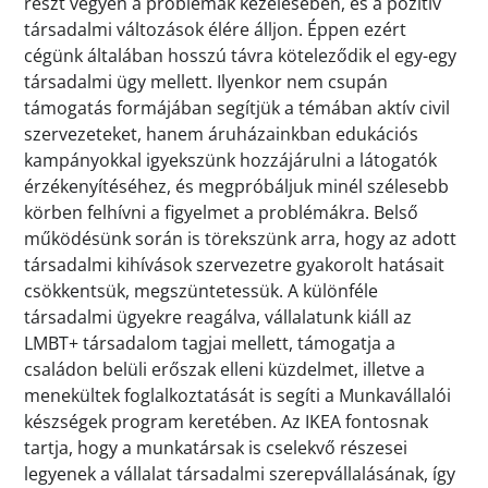
részt vegyen a problémák kezelésében, és a pozitív
társadalmi változások élére álljon. Éppen ezért
cégünk általában hosszú távra köteleződik el egy-egy
társadalmi ügy mellett. Ilyenkor nem csupán
támogatás formájában segítjük a témában aktív civil
szervezeteket, hanem áruházainkban edukációs
kampányokkal igyekszünk hozzájárulni a látogatók
érzékenyítéséhez, és megpróbáljuk minél szélesebb
körben felhívni a figyelmet a problémákra. Belső
működésünk során is törekszünk arra, hogy az adott
társadalmi kihívások szervezetre gyakorolt hatásait
csökkentsük, megszüntetessük. A különféle
társadalmi ügyekre reagálva, vállalatunk kiáll az
LMBT+ társadalom tagjai mellett, támogatja a
családon belüli erőszak elleni küzdelmet, illetve a
menekültek foglalkoztatását is segíti a Munkavállalói
készségek program keretében. Az IKEA fontosnak
tartja, hogy a munkatársak is cselekvő részesei
legyenek a vállalat társadalmi szerepvállalásának, így