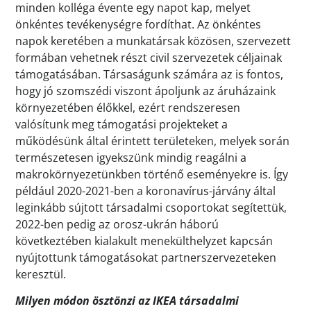
minden kolléga évente egy napot kap, melyet
önkéntes tevékenységre fordíthat. Az önkéntes
napok keretében a munkatársak közösen, szervezett
formában vehetnek részt civil szervezetek céljainak
támogatásában. Társaságunk számára az is fontos,
hogy jó szomszédi viszont ápoljunk az áruházaink
környezetében élőkkel, ezért rendszeresen
valósítunk meg támogatási projekteket a
működésünk által érintett területeken, melyek során
természetesen igyekszünk mindig reagálni a
makrokörnyezetünkben történő eseményekre is. Így
például 2020-2021-ben a koronavírus-járvány által
leginkább sújtott társadalmi csoportokat segítettük,
2022-ben pedig az orosz-ukrán háború
következtében kialakult menekülthelyzet kapcsán
nyújtottunk támogatásokat partnerszervezeteken
keresztül.
Milyen módon ösztönzi az IKEA társadalmi