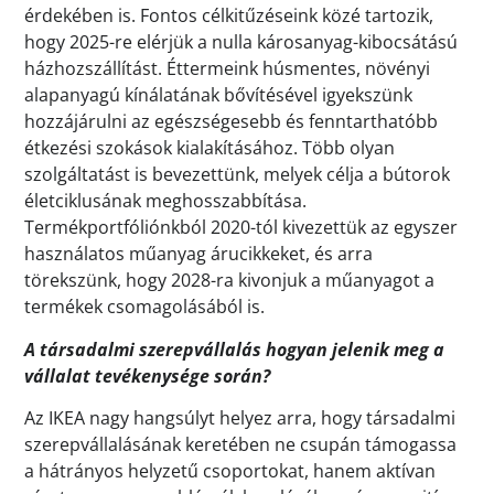
érdekében is. Fontos célkitűzéseink közé tartozik,
hogy 2025-re elérjük a nulla károsanyag-kibocsátású
házhozszállítást. Éttermeink húsmentes, növényi
alapanyagú kínálatának bővítésével igyekszünk
hozzájárulni az egészségesebb és fenntarthatóbb
étkezési szokások kialakításához. Több olyan
szolgáltatást is bevezettünk, melyek célja a bútorok
életciklusának meghosszabbítása.
Termékportfóliónkból 2020-tól kivezettük az egyszer
használatos műanyag árucikkeket, és arra
törekszünk, hogy 2028-ra kivonjuk a műanyagot a
termékek csomagolásából is.
A társadalmi szerepvállalás hogyan jelenik meg a
vállalat tevékenysége során?
Az IKEA nagy hangsúlyt helyez arra, hogy társadalmi
szerepvállalásának keretében ne csupán támogassa
a hátrányos helyzetű csoportokat, hanem aktívan