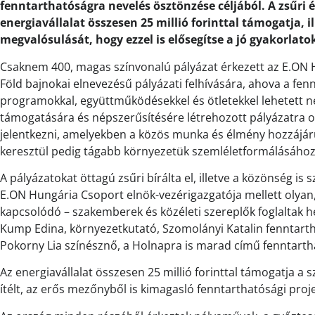
fenntarthatóságra nevelés ösztönzése céljából. A zsűri é
energiavállalat összesen 25 millió forinttal támogatja, 
megvalósulását, hogy ezzel is elősegítse a jó gyakorlatok
Csaknem 400, magas színvonalú pályázat érkezett az E.ON 
Föld bajnokai elnevezésű pályázati felhívására, ahova a fe
programokkal, együttműködésekkel és ötletekkel lehetett n
támogatására és népszerűsítésére létrehozott pályázatra 
jelentkezni, amelyekben a közös munka és élmény hozzájáru
keresztül pedig tágabb környezetük szemléletformálásához
A pályázatokat öttagú zsűri bírálta el, illetve a közönség i
E.ON Hungária Csoport elnök-vezérigazgatója mellett olyan
kapcsolódó – szakemberek és közéleti szereplők foglaltak h
Kump Edina, környezetkutató, Szomolányi Katalin fenntartha
Pokorny Lia színésznő, a Holnapra is marad című fenntarth
Az energiavállalat összesen 25 millió forinttal támogatja a 
ítélt, az erős mezőnyből is kimagasló fenntarthatósági proj