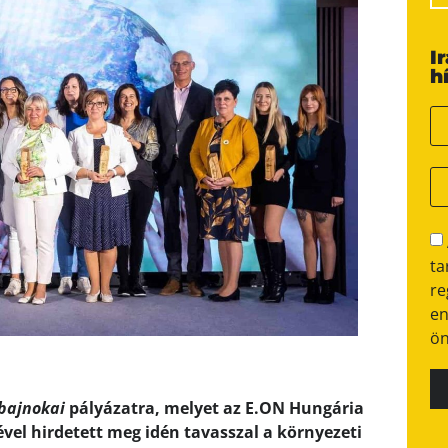
I
h
ta
re
en
ön
 bajnokai
pályázatra, melyet az E.ON Hungária
el hirdetett meg idén tavasszal a környezeti