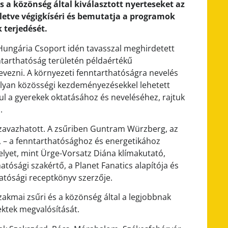
s a közönség által kiválasztott nyerteseket az
illetve végigkíséri és bemutatja a programok
 terjedését.
Hungária Csoport idén tavasszal meghirdetett
nntarthatóság területén példaértékű
evezni. A környezeti fenntarthatóságra nevelés
olyan közösségi kezdeményezésekkel lehetett
l a gyerekek oktatásához és neveléséhez, rajtuk
.
s szavazhatott. A zsűriben Guntram Würzberg, az
, – a fenntarthatósághoz és energetikához
elyet, mint Ürge-Vorsatz Diána klímakutató,
tósági szakértő, a Planet Fanatics alapítója és
atósági receptkönyv szerzője.
szakmai zsűri és a közönség által a legjobbnak
ektek megvalósítását.