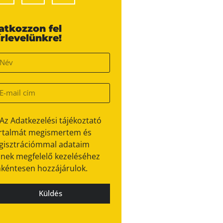
ratkozzon fel
írlevelünkre!
Az Adatkezelési tájékoztató
rtalmát megismertem és
gisztrációmmal adataim
nek megfelelő kezeléséhez
kéntesen hozzájárulok.
Küldés