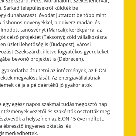
ek Szekszárd, Pécs, Mórahalom, Székesfehérvár,
, Sarkad településekről küldték be
gy dunaharaszti óvodát juttatott be több mint
unk őshonos növényekkel, biodiverz madár- és
álmodott tanösvényt (Marcali); kerékpárral az
t célzó projektet (Taksony); zöld vállalkozásra
n üzleti lehetőség is (Budapest), városi
ást (Szekszárd); illetve fogyatékos gyerekeket
gába bevonó projektet is (Debrecen).
 gyakorlatba átültetni az intézmények, az E.ON
jektek megvalósulását. Az energiavállalatnak
iemelt célja a példaértékű jó gyakorlatok
k be egy egész napos szakmai tudásmegosztó nap
 intézmények vezetői és szakértők osztották meg
észtvevők a helyszínen az E.ON 15 éve indított,
a ébresztő ingyenes oktatási és
gismerkedhettek.