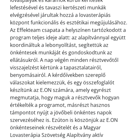
lefestésével és tavaszi kertészeti munkák
elvégzésével járultak hozzá a lovasterápiás
központ funkcionális és esztétikai megújulásához.
Az Effekteam csapata a helyszínen tartózkodott a
program teljes ideje alatt: az alapítvánnyal együtt
koordináltuk a lebonyolítást, segítettük az
önkéntesek munkáját és gondoskodtunk az
ellátásukról. A nap végén minden résztvevőtől
visszajelzést kértünk a tapasztalatairól,
benyomásairól. A kérdőívekben szereplő
válaszokat kielemezzük, és egy összefoglalót
készítünk az E.ON számára, amely egyrészt
megmutatja, hogy maguk a résztvevők hogyan
értékelték a programot, másrészt hasznos
támpontot nyújt a jövőbeli önkéntes napok
szervezéséhez is. Ezúton is köszönjük az E.ON
önkénteseinek részvételét és a Magyar
Lovasterápia Szövetség Alapítvány aktív