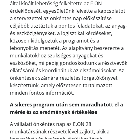
által kínált lehetőség felkeltette az E.ON
érdeklődését, egyesületünk felvette a kapcsolatot
a szervezettel az önkéntes nap előkészítése
céljából: tisztáztuk a pontos feladatokat, az anyag-
és eszközigényeket, a logisztikai kérdéseket,
közösen kidolgoztuk a programot és a
lebonyolítás menetét. Az alapítvány beszerezte a
munkálatokhoz szükséges anyagokat és
eszközöket, mi pedig gondoskodtunk a résztvevők
ellátásáról és koordináltuk az elszámolásokat. Az
önkéntesek számára részletes forgatókönyvet
készítettünk, amely előzetesen tartalmazott
minden fontos információt.
A sikeres program után sem maradhatott el a
mérés és az eredmények értékelése
A vállalati önkéntes nap az E.ON 28
munkatársának részvételével zajlott, akik a
lovaspályák és karámok körüli kerítések