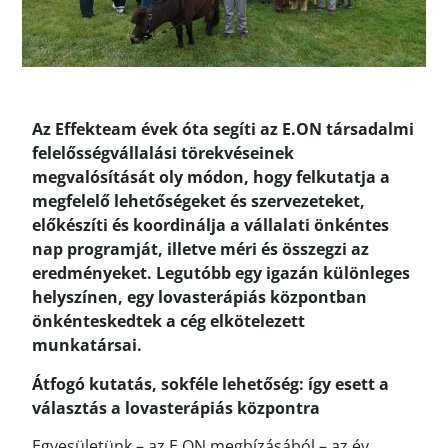
Az Effekteam évek óta segíti az E.ON társadalmi
felelősségvállalási törekvéseinek
megvalósítását oly módon, hogy felkutatja a
megfelelő lehetőségeket és szervezeteket,
előkészíti és koordinálja a vállalati önkéntes
nap programját, illetve méri és összegzi az
eredményeket. Legutóbb egy igazán különleges
helyszínen, egy lovasterápiás központban
önkénteskedtek a cég elkötelezett
munkatársai.
Átfogó kutatás, sokféle lehetőség: így esett a
választás a lovasterápiás központra
Egyesületünk – az E.ON megbízásából – az év