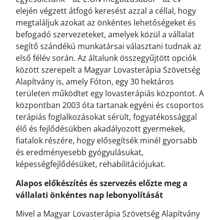
elején végzett átfogó keresést azzal a céllal, hogy
megtaláljuk azokat az önkéntes lehetőségeket és
befogadó szervezeteket, amelyek közül a vállalat
segítő szándékú munkatársai választani tudnak az
első félév során. Az általunk összegyűjtött opciók
között szerepelt a Magyar Lovasterápia Szövetség
Alapítvány is, amely Fóton, egy 30 hektáros
területen működtet egy lovasterápiás központot. A
központban 2003 óta tartanak egyéni és csoportos
terápiás foglalkozásokat sérült, fogyatékossággal
élő és fejlődésükben akadályozott gyermekek,
fiatalok részére, hogy elősegítsék minél gyorsabb
és eredményesebb gyógyulásukat,
képességfejlődésüket, rehabilitációjukat.
Alapos előkészítés és szervezés előzte meg a
vállalati önkéntes nap lebonyolítását
Mivel a Magyar Lovasterápia Szövetség Alapítvány