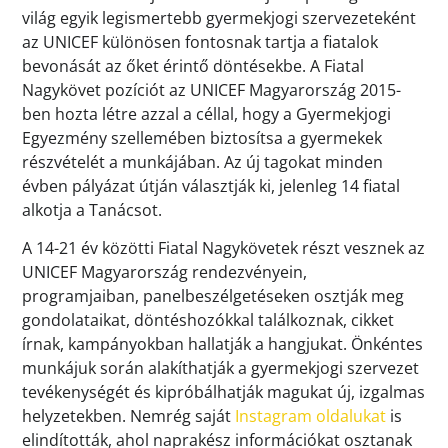
világ egyik legismertebb gyermekjogi szervezeteként
az UNICEF különösen fontosnak tartja a fiatalok
bevonását az őket érintő döntésekbe. A Fiatal
Nagykövet pozíciót az UNICEF Magyarország 2015-
ben hozta létre azzal a céllal, hogy a Gyermekjogi
Egyezmény szellemében biztosítsa a gyermekek
részvételét a munkájában. Az új tagokat minden
évben pályázat útján választják ki, jelenleg 14 fiatal
alkotja a Tanácsot.
A 14-21 év közötti Fiatal Nagykövetek részt vesznek az
UNICEF Magyarország rendezvényein,
programjaiban, panelbeszélgetéseken osztják meg
gondolataikat, döntéshozókkal találkoznak, cikket
írnak, kampányokban hallatják a hangjukat. Önkéntes
munkájuk során alakíthatják a gyermekjogi szervezet
tevékenységét és kipróbálhatják magukat új, izgalmas
helyzetekben. Nemrég saját
Instagram oldalukat
is
elindították, ahol naprakész információkat osztanak