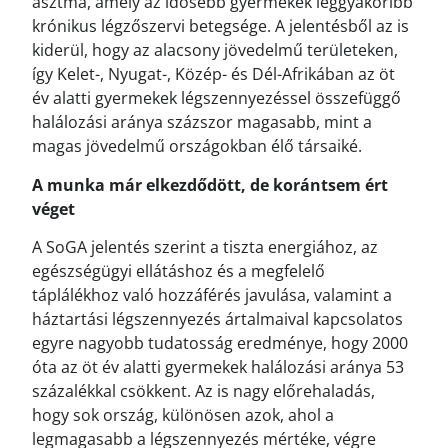
asztma, amely az idősebb gyermekek leggyakoribb
krónikus légzőszervi betegsége. A jelentésből az is
kiderül, hogy az alacsony jövedelmű területeken,
így Kelet-, Nyugat-, Közép- és Dél-Afrikában az öt
év alatti gyermekek légszennyezéssel összefüggő
halálozási aránya százszor magasabb, mint a
magas jövedelmű országokban élő társaiké.
A munka már elkezdődött, de korántsem ért
véget
A SoGA jelentés szerint a tiszta energiához, az
egészségügyi ellátáshoz és a megfelelő
táplálékhoz való hozzáférés javulása, valamint a
háztartási légszennyezés ártalmaival kapcsolatos
egyre nagyobb tudatosság eredménye, hogy 2000
óta az öt év alatti gyermekek halálozási aránya 53
százalékkal csökkent. Az is nagy előrehaladás,
hogy sok ország, különösen azok, ahol a
legmagasabb a légszennyezés mértéke, végre