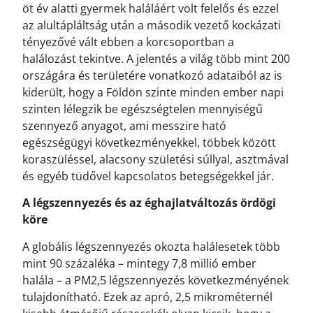
öt év alatti gyermek haláláért volt felelős és ezzel
az alultápláltság után a második vezető kockázati
tényezővé vált ebben a korcsoportban a
halálozást tekintve. A jelentés a világ több mint 200
országára és területére vonatkozó adataiból az is
kiderült, hogy a Földön szinte minden ember napi
szinten lélegzik be egészségtelen mennyiségű
szennyező anyagot, ami messzire ható
egészségügyi következményekkel, többek között
koraszüléssel, alacsony születési súllyal, asztmával
és egyéb tüdővel kapcsolatos betegségekkel jár.
A légszennyezés és az éghajlatváltozás ördögi
köre
A globális légszennyezés okozta halálesetek több
mint 90 százaléka – mintegy 7,8 millió ember
halála – a PM2,5 légszennyezés következményének
tulajdonítható. Ezek az apró, 2,5 mikrométernél