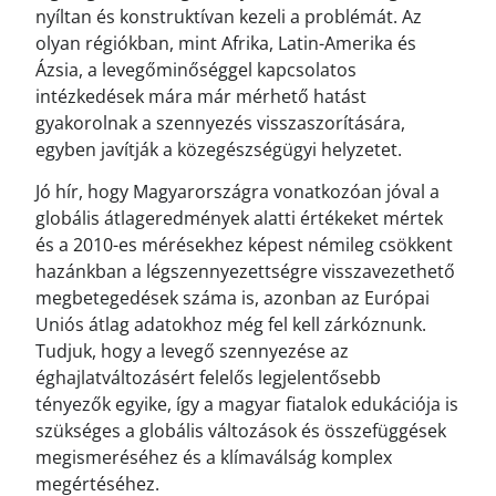
nyíltan és konstruktívan kezeli a problémát. Az
olyan régiókban, mint Afrika, Latin-Amerika és
Ázsia, a levegőminőséggel kapcsolatos
intézkedések mára már mérhető hatást
gyakorolnak a szennyezés visszaszorítására,
egyben javítják a közegészségügyi helyzetet.
Jó hír, hogy Magyarországra vonatkozóan jóval a
globális átlageredmények alatti értékeket mértek
és a 2010-es mérésekhez képest némileg csökkent
hazánkban a légszennyezettségre visszavezethető
megbetegedések száma is, azonban az Európai
Uniós átlag adatokhoz még fel kell zárkóznunk.
Tudjuk, hogy a levegő szennyezése az
éghajlatváltozásért felelős legjelentősebb
tényezők egyike, így a magyar fiatalok edukációja is
szükséges a globális változások és összefüggések
megismeréséhez és a klímaválság komplex
megértéséhez.