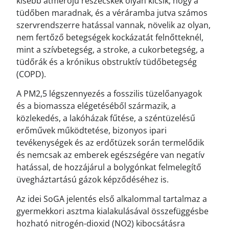
kisebb átmérőjű részecskék olyan kicsik, hogy a
tüdőben maradnak, és a véráramba jutva számos
szervrendszerre hatással vannak, növelik az olyan,
nem fertőző betegségek kockázatát felnőtteknél,
mint a szívbetegség, a stroke, a cukorbetegség, a
tüdőrák és a krónikus obstruktív tüdőbetegség
(COPD).
A PM2,5 légszennyezés a fosszilis tüzelőanyagok
és a biomassza elégetéséből származik, a
közlekedés, a lakóházak fűtése, a széntüzelésű
erőművek működtetése, bizonyos ipari
tevékenységek és az erdőtüzek során termelődik
és nemcsak az emberek egészségére van negatív
hatással, de hozzájárul a bolygónkat felmelegítő
üvegháztartású gázok képződéséhez is.
Az idei SoGA jelentés első alkalommal tartalmaz a
gyermekkori asztma kialakulásával összefüggésbe
hozható nitrogén-dioxid (NO2) kibocsátásra