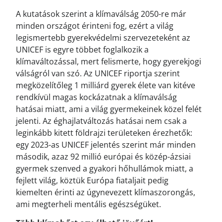
A kutatások szerint a klímaválság 2050-re már
minden országot érinteni fog, ezért a világ
legismertebb gyerekvédelmi szervezeteként az
UNICEF is egyre többet foglalkozik a
klímaváltozással, mert felismerte, hogy gyerekjogi
válságról van szó. Az UNICEF riportja szerint
megközelítőleg 1 milliárd gyerek élete van kitéve
rendkívül magas kockázatnak a klímaválság
hatásai miatt, ami a világ gyermekeinek közel felét
jelenti. Az éghajlatváltozás hatásai nem csak a
leginkább kitett földrajzi területeken érezhetők:
egy 2023-as UNICEF jelentés szerint már minden
második, azaz 92 millió európai és közép-ázsiai
gyermek szenved a gyakori hőhullámok miatt, a
fejlett világ, köztük Európa fiataljait pedig
kiemelten érinti az úgynevezett klímaszorongás,
ami megterheli mentális egészségüket.