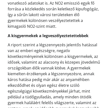
vonatkozó adatokat is. Az NO2 emisszió egyik fő
forrása a közlekedés során keletkező kipufogógáz,
így a sűrűn lakott városi területeken élő
gyermekek különösen veszélyeztetettek a
kimagasló NO2-szint miatt.
A kisgyermekek a legveszélyeztetettebbek
A riport szerint a légszennyezés jelentős hatással
van az emberi egészségre, negatív
következményeinek különösen a kisgyermekek, az
idősek, valamint az alacsony és közepes jövedelmű
országokban élők vannak kitéve. A gyermekek
kiemelten érzékenyek a légszennyezésre, annak
káros hatása pedig már akár az anyaméhben
elkezdődhet és olyan egész életre szóló
egészségügyi következményekkel járhat, mint
például a tüdőgyulladás, amely minden ötödik
gyermek haláláért felelős világszerte, valamint az