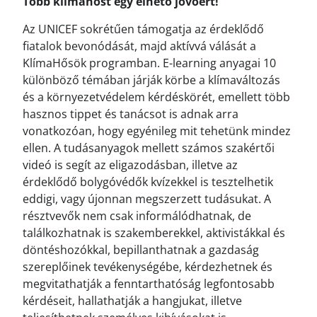
Több klímahőst egy élhető jövőért!
Az UNICEF sokrétűen támogatja az érdeklődő
fiatalok bevonódását, majd aktívvá válását a
KlímaHősök programban. E-learning anyagai 10
különböző témában járják körbe a klímaváltozás
és a környezetvédelem kérdéskörét, emellett több
hasznos tippet és tanácsot is adnak arra
vonatkozóan, hogy egyénileg mit tehetünk mindez
ellen. A tudásanyagok mellett számos szakértői
videó is segít az eligazodásban, illetve az
érdeklődő bolygóvédők kvízekkel is tesztelhetik
eddigi, vagy újonnan megszerzett tudásukat. A
résztvevők nem csak informálódhatnak, de
találkozhatnak is szakemberekkel, aktivistákkal és
döntéshozókkal, bepillanthatnak a gazdaság
szereplőinek tevékenységébe, kérdezhetnek és
megvitathatják a fenntarthatóság legfontosabb
kérdéseit, hallathatják a hangjukat, illetve