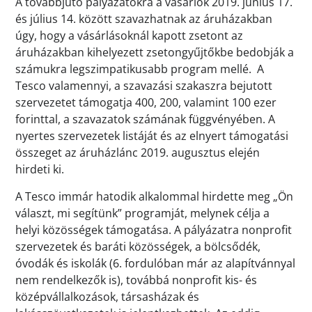
A továbbjutó pályázatokra a vásárlók 2019. június 17.
és július 14. között szavazhatnak az áruházakban
úgy, hogy a vásárlásoknál kapott zsetont az
áruházakban kihelyezett zsetongyűjtőkbe bedobják a
számukra legszimpatikusabb program mellé. A
Tesco valamennyi, a szavazási szakaszra bejutott
szervezetet támogatja 400, 200, valamint 100 ezer
forinttal, a szavazatok számának függvényében. A
nyertes szervezetek listáját és az elnyert támogatási
összeget az áruházlánc 2019. augusztus elején
hirdeti ki.
A Tesco immár hatodik alkalommal hirdette meg „Ön
választ, mi segítünk” programját, melynek célja a
helyi közösségek támogatása. A pályázatra nonprofit
szervezetek és baráti közösségek, a bölcsődék,
óvodák és iskolák (6. fordulóban már az alapítvánnyal
nem rendelkezők is), továbbá nonprofit kis- és
középvállalkozások, társasházak és