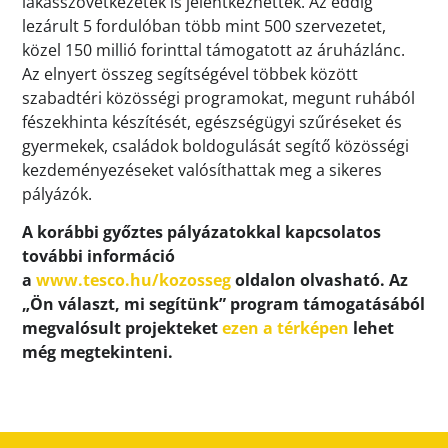
lakásszövetkezetek is jelentkezhettek. Az eddig
lezárult 5 fordulóban több mint 500 szervezetet,
közel 150 millió forinttal támogatott az áruházlánc.
Az elnyert összeg segítségével többek között
szabadtéri közösségi programokat, megunt ruhából
fészekhinta készítését, egészségügyi szűréseket és
gyermekek, családok boldogulását segítő közösségi
kezdeményezéseket valósíthattak meg a sikeres
pályázók.
A korábbi győztes pályázatokkal kapcsolatos
további információ
a
www.tesco.hu/kozosseg
oldalon olvasható. Az
„Ön választ, mi segítünk” program támogatásából
megvalósult projekteket
ezen a térképen
lehet
még megtekinteni.