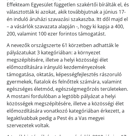
Effekteam Egyesület független szakértői bírálták el, és
választották ki azokat, akik továbbjutnak a június 17-
én induló áruházi szavazási szakaszba. Itt dől majd el
– a vásárlók szavazata alapján -, hogy ki kapja a 400,
200, valamint 100 ezer forintos támogatást.
A nevezők országszerte 61 körzetben adhatták le
pályázatukat 3 kategóriában: a környezet
megszépítésére, illetve a helyi közösségi élet
előmozdítására irányuló kezdeményezések
támogatása, oktatás, képességfejlesztés rászoruló
gyermekek, fiatalok és felnőttek számára, valamint
egészséges életmód, egészségmegőrzés területeken.
A mostani fordulóban a legtöbb pályázat a helyi
közösségek megszépítésére, illetve a közösségi élet
előmozdítására vonatkozó kategóriában érkezett, a
legaktívabbak pedig a Pest és a Vas megyei
szervezetek voltak.