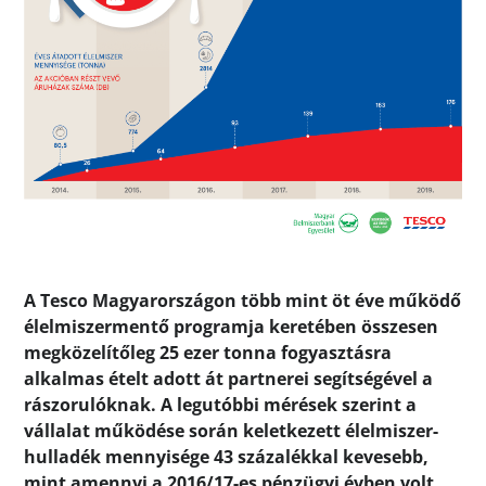
A Tesco Magyarországon több mint öt éve működő
élelmiszermentő programja keretében összesen
megközelítőleg 25 ezer tonna fogyasztásra
alkalmas ételt adott át partnerei segítségével a
rászorulóknak. A legutóbbi mérések szerint a
vállalat működése során keletkezett élelmiszer-
hulladék mennyisége 43 százalékkal kevesebb,
mint amennyi a 2016/17-es pénzügyi évben volt.