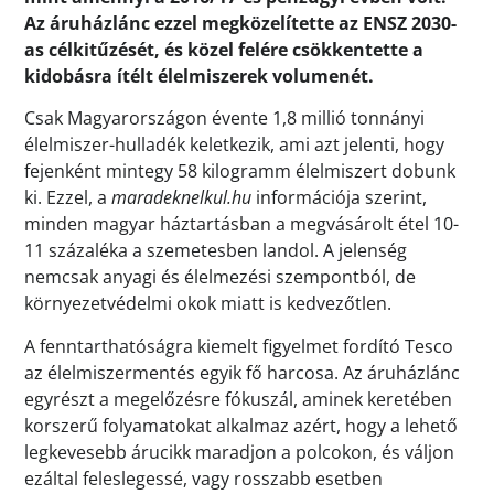
Az áruházlánc ezzel megközelítette az ENSZ 2030-
as célkitűzését, és közel felére csökkentette a
kidobásra ítélt élelmiszerek volumenét.
Csak Magyarországon évente 1,8 millió tonnányi
élelmiszer-hulladék keletkezik, ami azt jelenti, hogy
fejenként mintegy 58 kilogramm élelmiszert dobunk
ki. Ezzel, a
maradeknelkul.hu
információja szerint,
minden magyar háztartásban a megvásárolt étel 10-
11 százaléka a szemetesben landol. A jelenség
nemcsak anyagi és élelmezési szempontból, de
környezetvédelmi okok miatt is kedvezőtlen.
A fenntarthatóságra kiemelt figyelmet fordító Tesco
az élelmiszermentés egyik fő harcosa. Az áruházlánc
egyrészt a megelőzésre fókuszál, aminek keretében
korszerű folyamatokat alkalmaz azért, hogy a lehető
legkevesebb árucikk maradjon a polcokon, és váljon
ezáltal feleslegessé, vagy rosszabb esetben