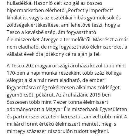
hulladékká. Hasonló célt szolgál az összes
hipermarketben elérhető „Perfectly Imperfect”
kínálat is, vagyis az esztétikai hibás gyümölcsök és
zöldségek értékesítése, ami lehetővé teszi, hogy a
Tesco a kevésbé szép, ám fogyasztható
élelmiszereket átvegye a termelőktől. Másrészt a már
nem eladható, de még fogyasztható élelmiszereket a
vállalat évek óta jótékony célra ajánlja fel.
A Tesco 202 magyarországi áruháza közül több mint
170-ben a napi munka részeként több száz kolléga
válogatja ki a már nem eladható, de emberi
fogyasztásra még tökéletesen alkalmas zöldséget,
gyümölcsöt, pékárut. Az áruházlánc 2019-ben
összesen több mint 7 ezer tonna élelmiszert
adományozott a Magyar Élelmiszerbank Egyesületen
és partnerszervezetein keresztül, amivel több mint 4
milliárd forint értékű élelmiszert mentett meg, s
mintegy százezer rászorulón tudott segíteni.