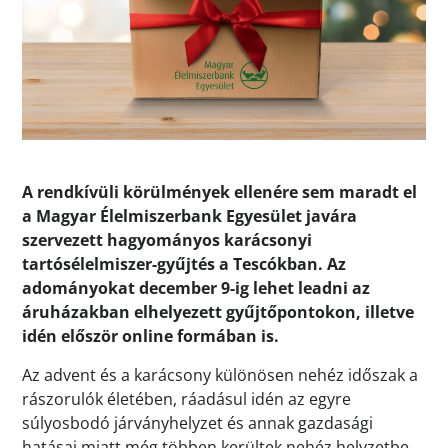
A rendkívüli körülmények ellenére sem maradt el
a Magyar Élelmiszerbank Egyesület javára
szervezett hagyományos karácsonyi
tartósélelmiszer-gyűjtés a Tescókban. Az
adományokat december 9-ig lehet leadni az
áruházakban elhelyezett gyűjtőpontokon, illetve
idén először online formában is.
Az advent és a karácsony különösen nehéz időszak a
rászorulók életében, ráadásul idén az egyre
súlyosbodó járványhelyzet és annak gazdasági
hatásai miatt még többen kerültek nehéz helyzetbe.