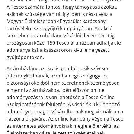
A Tesco számára fontos, hogy támogassa azokat,
akiknek szüksége van rá, így idén is részt vesz a
Magyar Élelmiszerbank Egyesület karácsonyi
tartósélelmiszer-gyűjtő kampányában. Az akció
keretében az áruházlánc vásárlói december 9-ig
országosan közel 150 Tesco áruházban adhatják le
adományaikat a kasszasoron kívül elhelyezett
gyűjtőpontokon.
Az áruházlánc azokra is gondolt, akik szívesen
jótékonykodnának, azonban egészségügyi és
biztonsági okokból nem szeretnének személyesen
elmenni az áruházakba. Idén először online
adományozásra is van lehetőség a Tesco Online
Szolgáltatásának felületén. A vásárlók 3 különböző
adománycsomagot vásárolhatnak meg virtuálisan a
rászorulók javára. Az online kampány végén a Tesco
az internetes adományoknak megfelelő értékű, az
Élelmiszerbank által jelzett szükségleteknek