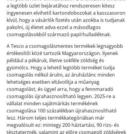
a legtöbb üzlet bejáratához rendszeresen kitesz
ingyenesen elvihető kartondobozokat a kasszasoron
kívül, hogy a vásárlók fizetés után azokba is tudjanak
pakolni, új életet adva ezzel a másodlagos
csomagolásokból származó papírhulladéknak.
A Tesco a csomagolásmentes termékek legnagyobb
értékesítői közé tartozik Magyarországon. Ilyenek
például a pékáruk, illetve sokféle zöldség és
gyümölcs. Hogy a lehető legtöbb terméket tudja
csomagolás nélkül árulni, az áruházlánc minden
lehetséges esetben eltávolítja a műanyag
csomagolást, és ügyel arra, hogy a fennmaradó
csomagolás újrahasznosítható legyen. 2025-re a
vállalat minden sajátmárkás termékének
csomagolása 100 százalékban újrahasznosítható
lesz. Három teljes termékkategóriában már
megvalósult ez: mintegy 200 háztartási, 90 rizs- és
tésztatermék, valamint az előre csomagolt zöldségek