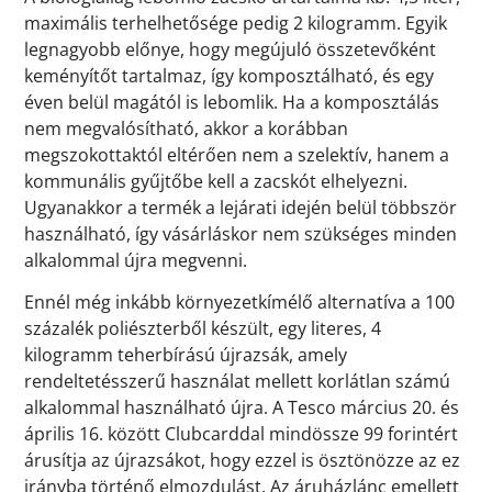
maximális terhelhetősége pedig 2 kilogramm. Egyik
legnagyobb előnye, hogy megújuló összetevőként
keményítőt tartalmaz, így komposztálható, és egy
éven belül magától is lebomlik. Ha a komposztálás
nem megvalósítható, akkor a korábban
megszokottaktól eltérően nem a szelektív, hanem a
kommunális gyűjtőbe kell a zacskót elhelyezni.
Ugyanakkor a termék a lejárati idején belül többször
használható, így vásárláskor nem szükséges minden
alkalommal újra megvenni.
Ennél még inkább környezetkímélő alternatíva a 100
százalék poliészterből készült, egy literes, 4
kilogramm teherbírású újrazsák, amely
rendeltetésszerű használat mellett korlátlan számú
alkalommal használható újra. A Tesco március 20. és
április 16. között Clubcarddal mindössze 99 forintért
árusítja az újrazsákot, hogy ezzel is ösztönözze az ez
irányba történő elmozdulást. Az áruházlánc emellett