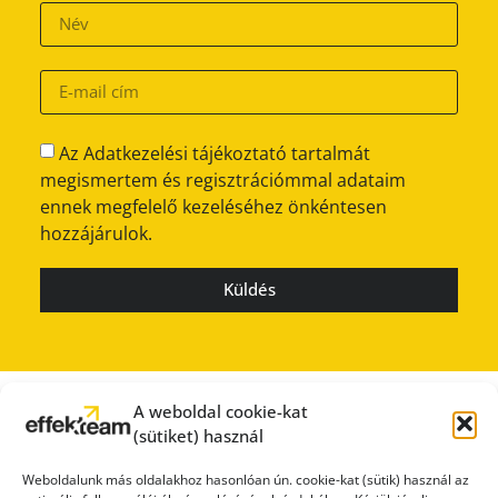
Az Adatkezelési tájékoztató tartalmát
megismertem és regisztrációmmal adataim
ennek megfelelő kezeléséhez önkéntesen
hozzájárulok.
Küldés
A weboldal cookie-kat
(sütiket) használ
Weboldalunk más oldalakhoz hasonlóan ún. cookie-kat (sütik) használ az