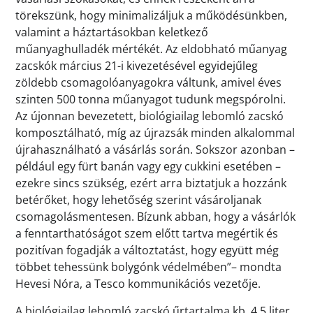
törekszünk, hogy minimalizáljuk a működésünkben,
valamint a háztartásokban keletkező
műanyaghulladék mértékét. Az eldobható műanyag
zacskók március 21-i kivezetésével egyidejűleg
zöldebb csomagolóanyagokra váltunk, amivel éves
szinten 500 tonna műanyagot tudunk megspórolni.
Az újonnan bevezetett, biológiailag lebomló zacskó
komposztálható, míg az újrazsák minden alkalommal
újrahasználható a vásárlás során. Sokszor azonban –
például egy fürt banán vagy egy cukkini esetében –
ezekre sincs szükség, ezért arra biztatjuk a hozzánk
betérőket, hogy lehetőség szerint vásároljanak
csomagolásmentesen. Bízunk abban, hogy a vásárlók
a fenntarthatóságot szem előtt tartva megértik és
pozitívan fogadják a változtatást, hogy együtt még
többet tehessünk bolygónk védelmében”– mondta
Hevesi Nóra, a Tesco kommunikációs vezetője.
A biológiailag lebomló zacskó űrtartalma kb. 4,5 liter,