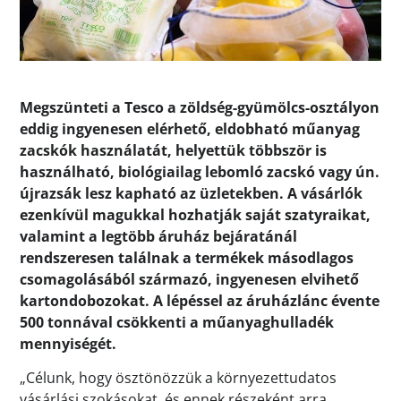
Megszünteti a Tesco a zöldség-gyümölcs-osztályon
eddig ingyenesen elérhető, eldobható műanyag
zacskók használatát, helyettük többször is
használható, biológiailag lebomló zacskó vagy ún.
újrazsák lesz kapható az üzletekben. A vásárlók
ezenkívül magukkal hozhatják saját szatyraikat,
valamint a legtöbb áruház bejáratánál
rendszeresen találnak a termékek másodlagos
csomagolásából származó, ingyenesen elvihető
kartondobozokat. A lépéssel az áruházlánc évente
500 tonnával csökkenti a műanyaghulladék
mennyiségét.
„Célunk, hogy ösztönözzük a környezettudatos
vásárlási szokásokat, és ennek részeként arra