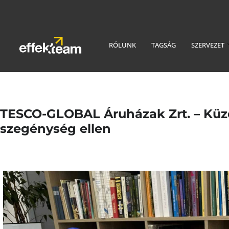
RÓLUNK
TAGSÁG
SZERVEZET
TESCO-GLOBAL Áruházak Zrt. – Küz
szegénység ellen