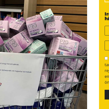
I
h
ta
re
en
ön