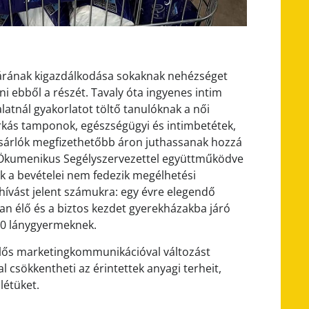
 árának kigazdálkodása sokaknak nehézséget
ni ebből a részét. Tavaly óta ingyenes intim
latnál gyakorlatot töltő tanulóknak a női
árkás tamponok, egészségügyi és intimbetétek,
ásárlók megfizethetőbb áron juthassanak hozzá
z Ökumenikus Segélyszervezettel együttműködve
k a bevételei nem fedezik megélhetési
kihívást jelent számukra: egy évre elegendő
n élő és a biztos kezdet gyerekházakba járó
20 lánygyermeknek.
elelős marketingkommunikációval változást
l csökkentheti az érintettek anyagi terheit,
létüket.