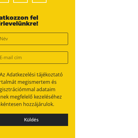
ratkozzon fel
írlevelünkre!
Az Adatkezelési tájékoztató
rtalmát megismertem és
gisztrációmmal adataim
nek megfelelő kezeléséhez
kéntesen hozzájárulok.
Küldés