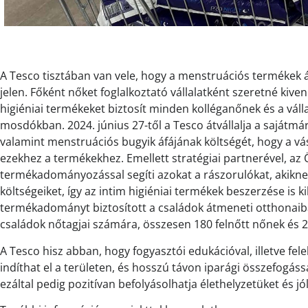
A Tesco tisztában van vele, hogy a menstruációs termékek
jelen. Főként nőket foglalkoztató vállalatként szeretné kiven
higiéniai termékeket biztosít minden kolléganőnek és a válla
mosdókban. 2024. június 27-től a Tesco átvállalja a sajátm
valamint menstruációs bugyik áfájának költségét, hogy a v
ezekhez a termékekhez. Emellett stratégiai partnerével, a
termékadományozással segíti azokat a rászorulókat, akikne
költségeiket, így az intim higiéniai termékek beszerzése is 
termékadományt biztosított a családok átmeneti otthonaiba
családok nőtagjai számára, összesen 180 felnőtt nőnek és 
A Tesco hisz abban, hogy fogyasztói edukációval, illetve f
indíthat el a területen, és hosszú távon iparági összefogássa
ezáltal pedig pozitívan befolyásolhatja élethelyzetüket és jól