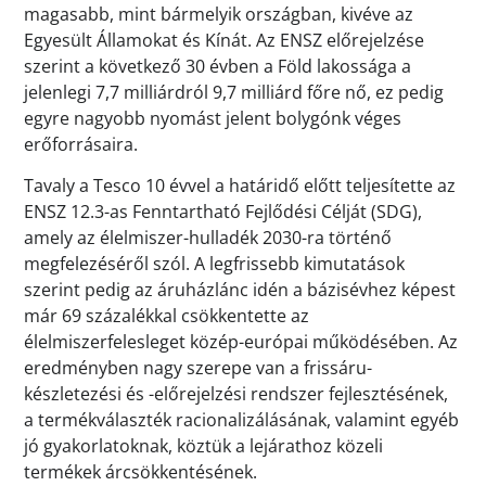
magasabb, mint bármelyik országban, kivéve az
Egyesült Államokat és Kínát. Az ENSZ előrejelzése
szerint a következő 30 évben a Föld lakossága a
jelenlegi 7,7 milliárdról 9,7 milliárd főre nő, ez pedig
egyre nagyobb nyomást jelent bolygónk véges
erőforrásaira.
Tavaly a Tesco 10 évvel a határidő előtt teljesítette az
ENSZ 12.3-as Fenntartható Fejlődési Célját (SDG),
amely az élelmiszer-hulladék 2030-ra történő
megfelezéséről szól. A legfrissebb kimutatások
szerint pedig az áruházlánc idén a bázisévhez képest
már 69 százalékkal csökkentette az
élelmiszerfelesleget közép-európai működésében. Az
eredményben nagy szerepe van a frissáru-
készletezési és -előrejelzési rendszer fejlesztésének,
a termékválaszték racionalizálásának, valamint egyéb
jó gyakorlatoknak, köztük a lejárathoz közeli
termékek árcsökkentésének.