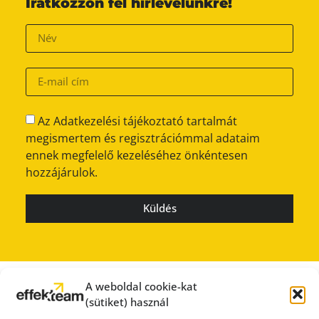
Iratkozzon fel hírlevelünkre!
Az Adatkezelési tájékoztató tartalmát
megismertem és regisztrációmmal adataim
ennek megfelelő kezeléséhez önkéntesen
hozzájárulok.
Küldés
A weboldal cookie-kat
(sütiket) használ