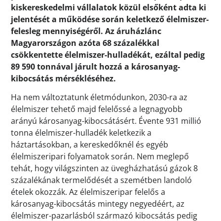
kiskereskedelmi vállalatok közül elsőként adta ki
jelentését a működése során keletkező élelmiszer-
felesleg mennyiségéről. Az áruházlánc
Magyarországon azóta 68 százalékkal
csökkentette élelmiszer-hulladékát, ezáltal pedig
89 590 tonnával járult hozzá a károsanyag-
kibocsátás mérsékléséhez.
Ha nem változtatunk életmódunkon, 2030-ra az
élelmiszer tehető majd felelőssé a legnagyobb
arányú károsanyag-kibocsátásért. Évente 931 millió
tonna élelmiszer-hulladék keletkezik a
háztartásokban, a kereskedőknél és egyéb
élelmiszeripari folyamatok során. Nem meglepő
tehát, hogy világszinten az üvegházhatású gázok 8
százalékának termelődését a szemétben landoló
ételek okozzák. Az élelmiszeripar felelős a
károsanyag-kibocsátás mintegy negyedéért, az
élelmiszer-pazarlásból származó kibocsátás pedig