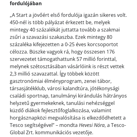
fordulójában
„A Start a jövőért első fordulója igazán sikeres volt.
450-nél is több pályázat érkezett be, melyek
mintegy 40 százalékát juttatta tovább a szakmai
zsűri a szavazási szakaszba. Ezek mintegy 80
százaléka kifejezetten a 0-25 éves korcsoportot
célozza. Büszke vagyok rá, hogy összesen 176
szervezetet támogathattunk 57 millió forinttal,
melynek szétosztásában vásárlóink is részt vettek
2,3 millió szavazattal. Így többek között
gasztronómiai élményprogram, zenei tábor,
társasjátékklub, városi kalandtúra, jótékonysági
családi sportnap, tanulmányi kirándulás hátrányos
helyzetű gyermekeknek, tanulási nehézséggel
küzdő diákok fejlesztőfoglalkozása, valamint
horgásznapközi megvalósítása is elkezdődhetett a
Tesco segítségével” – mondta
Hevesi Nóra
, a Tesco-
Global Zrt. kommunikációs vezetője.