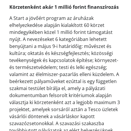
Körzetenként akár 1 millió forint finanszírozás
A Start a jövőért program az áruházak
elhelyezkedése alapján kialakított 60 körzet
mindegyikében közel 1 millió forint támogatást
nyújt. A nevezéseket 6 kategóriában lehetett
benyújtani a május 9-i határidőig: művészet és
kultúra; oktatás és készségfejlesztés; közösségi
tevékenységek és kapcsolatok építése; környezet-
és természetvédelem; testi és lelki egészség;
valamint az élelmiszer-pazarlás elleni küzdelem. A
beérkezett pályaműveket ezúttal is egy független
szakmai testület bírálja el, amely a pályázati
dokumentumban felsorolt kritériumok alapján
választja ki körzetenként azt a legjobb maximum 3
projektet, amelyek sorsáról aztán a Tesco üzletek
vásárlói döntenek a vásárláskor kapott
szavazózsetonokkal. A szavazási szakaszba
továbbjutott pályázatok az elért helyezésüknek