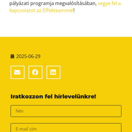
pályázati programja megvalósításában,
vegye fel a
kapcsolatot az Effekteammel
!
2025-06-29
Iratkozzon fel hírlevelünkre!