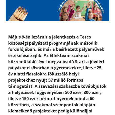
Május 9-én lezárult a jelentkezés a Tesco
közösségi pályázati programjának második
fordulójában, és már a beérkezett pályaművek
értékelése zajlik. Az Effekteam szakmai
közreműködésével megvalósuló Start a jövőért
pályázat elsősorban a gyermekekre, illetve 25
év alatti fiatalokra fókuszáló helyi
projektekhez nyújt 57 millió forintos
támogatást. A szavazási szakaszba továbbjutók
a helyezések függvényében 500 ezer, 300 ezer,
illetve 150 ezer forintot nyernek mind a 60
körzetben, a szakmai szempontok alapján
kiemelkedő projekteket pedig különdíjjal