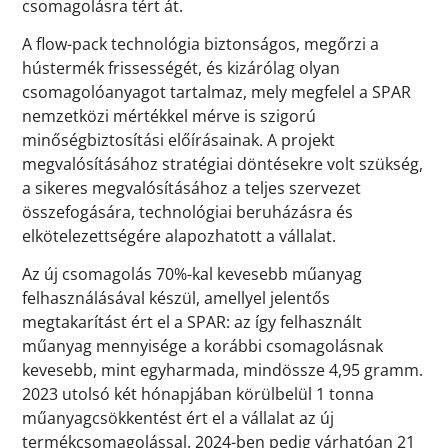
csomagolásra tért át.
A flow-pack technológia biztonságos, megőrzi a
hústermék frissességét, és kizárólag olyan
csomagolóanyagot tartalmaz, mely megfelel a SPAR
nemzetközi mértékkel mérve is szigorú
minőségbiztosítási előírásainak. A projekt
megvalósításához stratégiai döntésekre volt szükség,
a sikeres megvalósításához a teljes szervezet
összefogására, technológiai beruházásra és
elkötelezettségére alapozhatott a vállalat.
Az új csomagolás 70%-kal kevesebb műanyag
felhasználásával készül, amellyel jelentős
megtakarítást ért el a SPAR: az így felhasznált
műanyag mennyisége a korábbi csomagolásnak
kevesebb, mint egyharmada, mindössze 4,95 gramm.
2023 utolsó két hónapjában körülbelül 1 tonna
műanyagcsökkentést ért el a vállalat az új
termékcsomagolással. 2024-ben pedig várhatóan 21