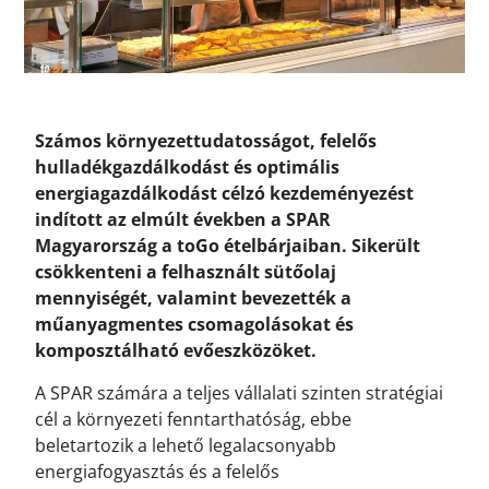
Számos környezettudatosságot, felelős
hulladékgazdálkodást és optimális
energiagazdálkodást célzó kezdeményezést
indított az elmúlt években a SPAR
Magyarország a toGo ételbárjaiban. Sikerült
csökkenteni a felhasznált sütőolaj
mennyiségét, valamint bevezették a
műanyagmentes csomagolásokat és
komposztálható evőeszközöket.
A SPAR számára a teljes vállalati szinten stratégiai
cél a környezeti fenntarthatóság, ebbe
beletartozik a lehető legalacsonyabb
energiafogyasztás és a felelős