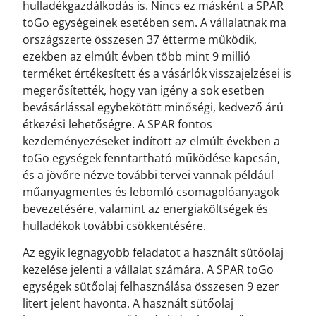
hulladékgazdálkodás is. Nincs ez másként a SPAR
toGo egységeinek esetében sem. A vállalatnak ma
országszerte összesen 37 étterme működik,
ezekben az elmúlt évben több mint 9 millió
terméket értékesített és a vásárlók visszajelzései is
megerősítették, hogy van igény a sok esetben
bevásárlással egybekötött minőségi, kedvező árú
étkezési lehetőségre. A SPAR fontos
kezdeményezéseket indított az elmúlt években a
toGo egységek fenntartható működése kapcsán,
és a jövőre nézve további tervei vannak például
műanyagmentes és lebomló csomagolóanyagok
bevezetésére, valamint az energiaköltségek és
hulladékok további csökkentésére.
Az egyik legnagyobb feladatot a használt sütőolaj
kezelése jelenti a vállalat számára. A SPAR toGo
egységek sütőolaj felhasználása összesen 9 ezer
litert jelent havonta. A használt sütőolaj