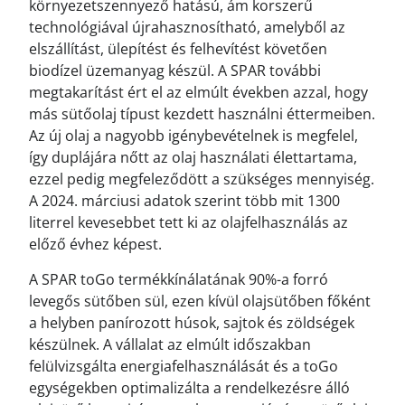
környezetszennyező hatású, ám korszerű
technológiával újrahasznosítható, amelyből az
elszállítást, ülepítést és felhevítést követően
biodízel üzemanyag készül. A SPAR további
megtakarítást ért el az elmúlt években azzal, hogy
más sütőolaj típust kezdett használni éttermeiben.
Az új olaj a nagyobb igénybevételnek is megfelel,
így duplájára nőtt az olaj használati élettartama,
ezzel pedig megfeleződött a szükséges mennyiség.
A 2024. márciusi adatok szerint több mit 1300
literrel kevesebbet tett ki az olajfelhasználás az
előző évhez képest.
A SPAR toGo termékkínálatának 90%-a forró
levegős sütőben sül, ezen kívül olajsütőben főként
a helyben panírozott húsok, sajtok és zöldségek
készülnek. A vállalat az elmúlt időszakban
felülvizsgálta energiafelhasználását és a toGo
egységekben optimalizálta a rendelkezésre álló