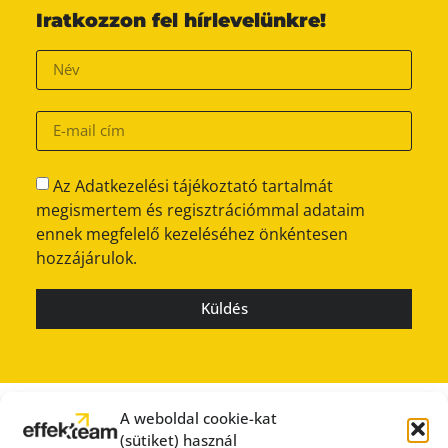
Iratkozzon fel hírlevelünkre!
Az Adatkezelési tájékoztató tartalmát
megismertem és regisztrációmmal adataim
ennek megfelelő kezeléséhez önkéntesen
hozzájárulok.
Küldés
A weboldal cookie-kat
(sütiket) használ