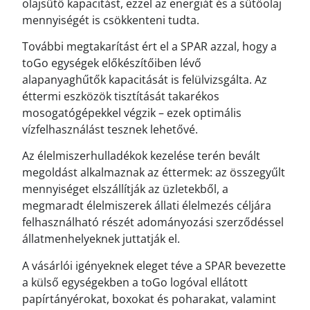
olajsütő kapacitást, ezzel az energiát és a sütőolaj
mennyiségét is csökkenteni tudta.
További megtakarítást ért el a SPAR azzal, hogy a
toGo egységek előkészítőiben lévő
alapanyaghűtők kapacitását is felülvizsgálta. Az
éttermi eszközök tisztítását takarékos
mosogatógépekkel végzik – ezek optimális
vízfelhasználást tesznek lehetővé.
Az élelmiszerhulladékok kezelése terén bevált
megoldást alkalmaznak az éttermek: az összegyűlt
mennyiséget elszállítják az üzletekből, a
megmaradt élelmiszerek állati élelmezés céljára
felhasználható részét adományozási szerződéssel
állatmenhelyeknek juttatják el.
A vásárlói igényeknek eleget téve a SPAR bevezette
a külső egységekben a toGo logóval ellátott
papírtányérokat, boxokat és poharakat, valamint