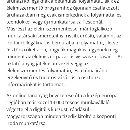
áruházi kollégáknak a betanulási folyamatát, akik ez
élelmiszermentő programhoz újonnan csatlakozott
áruházakban még csak ismerkednek a folyamattal és
teendőkkel, vagy új munkatársak a Tescónál.
Másrészt az élelmiszermentéssel már foglalkozó
munkatársak ismereteit is frissíti, erősíti, valamint az
irodai kollégáknak is bemutatja a folyamatot, illetve
ösztönzi őket arra, hogy ők maguk is tegyenek meg
mindent az élelmiszer-pazarlás visszaszorításáért. Az
oktató anyag játékosan vezet végig az
élelmiszermentés folyamatán, és a téma iránti
érzékenyítő és tudatos vásárlásra ösztönző
információkat is tartalmaz.
Az online tananyag bevezetése óta a közép-európai
régióban már közel 13 000 tescós munkavállaló
végezte el a digitális kurzust, ráadásul
Magyarországon minden tizedik kitöltő a központi
iroda munkatársa.