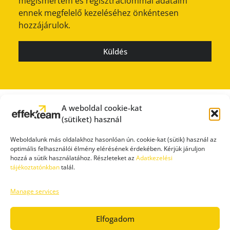
megismertem és regisztrációmmal adataim
ennek megfelelő kezeléséhez önkéntesen
hozzájárulok.
Küldés
A weboldal cookie-kat
(sütiket) használ
Weboldalunk más oldalakhoz hasonlóan ún. cookie-kat (sütik) használ az
optimális felhasználói élmény elérésének érdekében. Kérjük járuljon
hozzá a sütik használatához. Részleteket az
Adatkezelési
tájékoztatónkban
talál.
Manage services
SAJTÓSZOBA
ÁTLÁTHATÓSÁG
IMPRESSZUM
ADATVÉDELEM
FELHASZNÁLÁSI FELTÉTELEK
Elfogadom