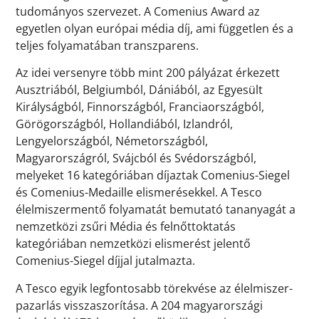
tudományos szervezet. A Comenius Award az
egyetlen olyan európai média díj, ami független és a
teljes folyamatában transzparens.
Az idei versenyre több mint 200 pályázat érkezett
Ausztriából, Belgiumból, Dániából, az Egyesült
Királyságból, Finnországból, Franciaországból,
Görögországból, Hollandiából, Izlandról,
Lengyelországból, Németországból,
Magyarországról, Svájcból és Svédországból,
melyeket 16 kategóriában díjaztak Comenius-Siegel
és Comenius-Medaille elismerésekkel. A Tesco
élelmiszermentő folyamatát bemutató tananyagát a
nemzetközi zsűri Média és felnőttoktatás
kategóriában nemzetközi elismerést jelentő
Comenius-Siegel díjjal jutalmazta.
A Tesco egyik legfontosabb törekvése az élelmiszer-
pazarlás visszaszorítása. A 204 magyarországi