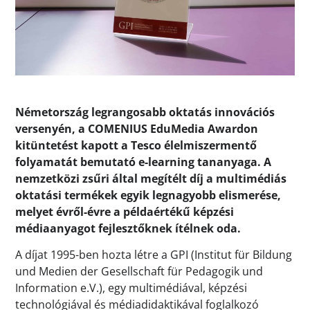
Németország legrangosabb oktatás innovációs
versenyén, a COMENIUS EduMedia Awardon
kitüntetést kapott a Tesco élelmiszermentő
folyamatát bemutató e-learning tananyaga. A
nemzetközi zsűri által megítélt díj a multimédiás
oktatási termékek egyik legnagyobb elismerése,
melyet évről-évre a példaértékű képzési
médiaanyagot fejlesztőknek ítélnek oda.
A díjat 1995-ben hozta létre a GPI (Institut für Bildung
und Medien der Gesellschaft für Pedagogik und
Information e.V.), egy multimédiával, képzési
technológiával és médiadidaktikával foglalkozó