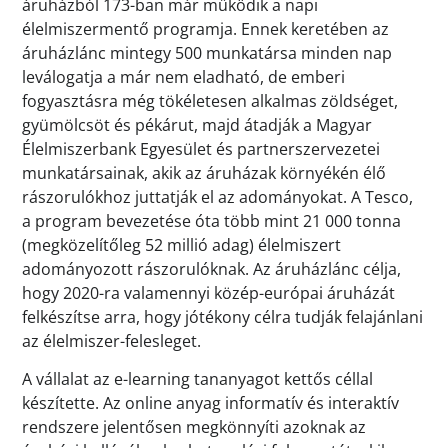
áruházból 173-ban már működik a napi
élelmiszermentő programja. Ennek keretében az
áruházlánc mintegy 500 munkatársa minden nap
leválogatja a már nem eladható, de emberi
fogyasztásra még tökéletesen alkalmas zöldséget,
gyümölcsöt és pékárut, majd átadják a Magyar
Élelmiszerbank Egyesület és partnerszervezetei
munkatársainak, akik az áruházak környékén élő
rászorulókhoz juttatják el az adományokat. A Tesco,
a program bevezetése óta több mint 21 000 tonna
(megközelítőleg 52 millió adag) élelmiszert
adományozott rászorulóknak. Az áruházlánc célja,
hogy 2020-ra valamennyi közép-európai áruházát
felkészítse arra, hogy jótékony célra tudják felajánlani
az élelmiszer-felesleget.
A vállalat az e-learning tananyagot kettős céllal
készítette. Az online anyag informatív és interaktív
rendszere jelentősen megkönnyíti azoknak az