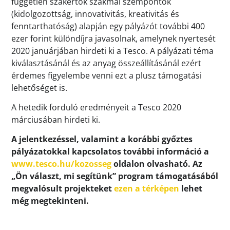
független szakértők szakmai szempontok
(kidolgozottság, innovativitás, kreativitás és
fenntarthatóság) alapján egy pályázót további 400
ezer forint különdíjra javasolnak, amelynek nyertesét
2020 januárjában hirdeti ki a Tesco. A pályázati téma
kiválasztásánál és az anyag összeállításánál ezért
érdemes figyelembe venni ezt a plusz támogatási
lehetőséget is.
A hetedik forduló eredményeit a Tesco 2020
márciusában hirdeti ki.
A jelentkezéssel, valamint a korábbi győztes
pályázatokkal kapcsolatos további információ a
www.tesco.hu/kozosseg
oldalon olvasható. Az
„Ön választ, mi segítünk” program támogatásából
megvalósult projekteket
ezen a térképen
lehet
még megtekinteni.