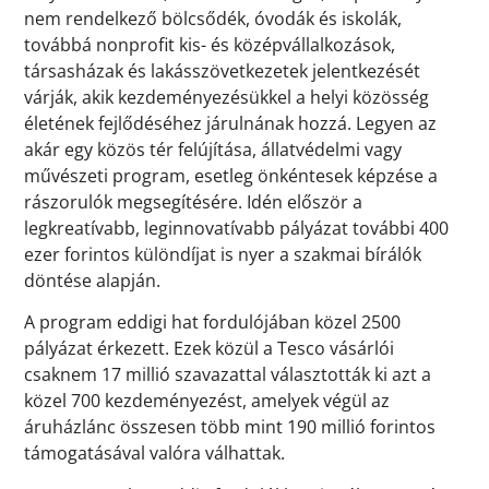
nem rendelkező bölcsődék, óvodák és iskolák,
továbbá nonprofit kis- és középvállalkozások,
társasházak és lakásszövetkezetek jelentkezését
várják, akik kezdeményezésükkel a helyi közösség
életének fejlődéséhez járulnának hozzá. Legyen az
akár egy közös tér felújítása, állatvédelmi vagy
művészeti program, esetleg önkéntesek képzése a
rászorulók megsegítésére. Idén először a
legkreatívabb, leginnovatívabb pályázat további 400
ezer forintos különdíjat is nyer a szakmai bírálók
döntése alapján.
A program eddigi hat fordulójában közel 2500
pályázat érkezett. Ezek közül a Tesco vásárlói
csaknem 17 millió szavazattal választották ki azt a
közel 700 kezdeményezést, amelyek végül az
áruházlánc összesen több mint 190 millió forintos
támogatásával valóra válhattak.