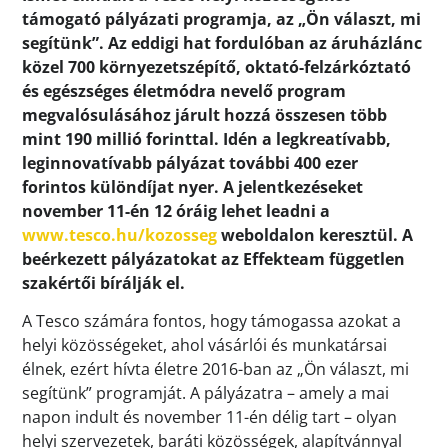
támogató pályázati programja, az „Ön választ, mi
segítünk”. Az eddigi hat fordulóban az áruházlánc
közel 700 környezetszépítő, oktató-felzárkóztató
és egészséges életmódra nevelő program
megvalósulásához járult hozzá összesen több
mint 190 millió forinttal. Idén a legkreatívabb,
leginnovatívabb pályázat további 400 ezer
forintos különdíjat nyer. A jelentkezéseket
november 11-én 12 óráig lehet leadni a
www.tesco.hu/kozosseg
weboldalon keresztül.
A
beérkezett pályázatokat az Effekteam független
szakértői bírálják el.
A Tesco számára fontos, hogy támogassa azokat a
helyi közösségeket, ahol vásárlói és munkatársai
élnek, ezért hívta életre 2016-ban az „Ön választ, mi
segítünk” programját. A pályázatra – amely a mai
napon indult és november 11-én délig tart – olyan
helyi szervezetek, baráti közösségek, alapítvánnyal