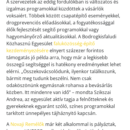
A szervezetek az eddig fordulókban is változatos és
izgalmas programokkal küzdöttek a vásárlók
voksaiért. Többek között csapatépítő eseményekkel,
drogprevenciós előadásokkal, a fogyatékossággal
élők fejlesztését segítő programokkal vagy
hagyományőrző aktualitásokkal. A Bodrogkisfaludi
Közhasznú Egyesület
faluközösség-építő
kezdeményezésére
elnyert százezer forintos
támogatás jó példa arra, hogy már a legkisebb
összegű segítséggel is hatékony eredményeket lehet
elérni. „Összekovácsolódunk, ilyenkor találkozunk,
bármit meg tudunk beszélni. Nem csak
odaköszönünk egymásnak rohanva a bevásárlás
közben. Itt mindenre van idő” – mondta Szikszai
Andrea, az egyesület aktív tagja a felnőtteknek és
gyerekeknek egyaránt szóló, színes programokkal
tarkított ünnepélyes tájháznyitó kapcsán.
A
Novaji Remélők
már két alkalommal is pályáztak,