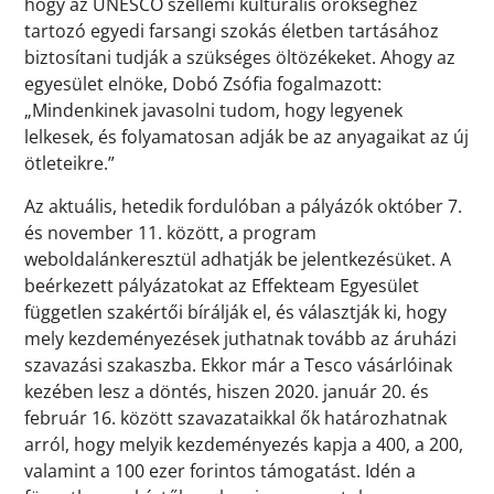
hogy az UNESCO szellemi kulturális örökséghez
tartozó egyedi farsangi szokás életben tartásához
biztosítani tudják a szükséges öltözékeket. Ahogy az
egyesület elnöke, Dobó Zsófia fogalmazott:
„Mindenkinek javasolni tudom, hogy legyenek
lelkesek, és folyamatosan adják be az anyagaikat az új
ötleteikre.”
Az aktuális, hetedik fordulóban a pályázók október 7.
és november 11. között, a program
weboldalánkeresztül adhatják be jelentkezésüket. A
beérkezett pályázatokat az Effekteam Egyesület
független szakértői bírálják el, és választják ki, hogy
mely kezdeményezések juthatnak tovább az áruházi
szavazási szakaszba. Ekkor már a Tesco vásárlóinak
kezében lesz a döntés, hiszen 2020. január 20. és
február 16. között szavazataikkal ők határozhatnak
arról, hogy melyik kezdeményezés kapja a 400, a 200,
valamint a 100 ezer forintos támogatást. Idén a