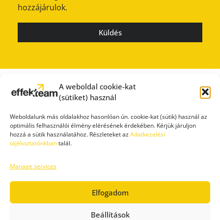
hozzájárulok.
Küldés
A weboldal cookie-kat
(sütiket) használ
Weboldalunk más oldalakhoz hasonlóan ún. cookie-kat (sütik) használ az
optimális felhasználói élmény elérésének érdekében. Kérjük járuljon
hozzá a sütik használatához. Részleteket az
Adatkezelési
tájékoztatónkban
talál.
Manage services
SAJTÓSZOBA
ÁTLÁTHATÓSÁG
IMPRESSZUM
ADATVÉDELEM
FELHASZNÁLÁSI FELTÉTELEK
Elfogadom
Beállítások
Copyright © 2017-
2026 – Effekteam