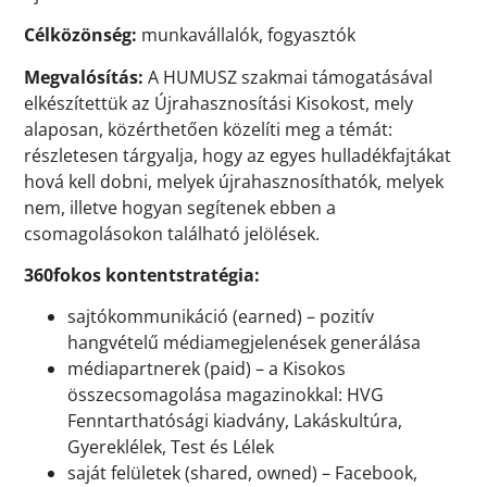
Célközönség:
munkavállalók, fogyasztók
Megvalósítás:
A HUMUSZ szakmai támogatásával
elkészítettük az Újrahasznosítási Kisokost, mely
alaposan, közérthetően közelíti meg a témát:
részletesen tárgyalja, hogy az egyes hulladékfajtákat
hová kell dobni, melyek újrahasznosíthatók, melyek
nem, illetve hogyan segítenek ebben a
csomagolásokon található jelölések.
360fokos kontentstratégia:
sajtókommunikáció (earned) – pozitív
hangvételű médiamegjelenések generálása
médiapartnerek (paid) – a Kisokos
összecsomagolása magazinokkal: HVG
Fenntarthatósági kiadvány, Lakáskultúra,
Gyereklélek, Test és Lélek
saját felületek (shared, owned) – Facebook,