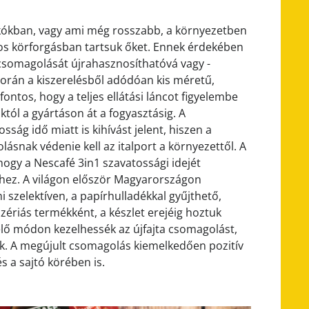
akókban, vagy ami még rosszabb, a környezetben
s körforgásban tartsuk őket. Ennek érdekében
csomagolását újrahasznosíthatóvá vagy -
során a kiszerelésből adódóan kis méretű,
tos, hogy a teljes ellátási láncot figyelembe
tól a gyártáson át a fogyasztásig. A
ág idő miatt is kihívást jelent, hiszen a
ásnak védenie kell az italport a környezettől. A
hogy a Nescafé 3in1 szavatossági idejét
khez. A világon először Magyarországon
i szelektíven, a papírhulladékkal gyűjthető,
szériás termékként, a készlet erejéig hoztuk
lő módon kezelhessék az újfajta csomagolást,
nk. A megújult csomagolás kiemelkedően pozitív
s a sajtó körében is.