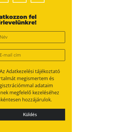
ratkozzon fel
írlevelünkre!
Az Adatkezelési tájékoztató
rtalmát megismertem és
gisztrációmmal adataim
nek megfelelő kezeléséhez
kéntesen hozzájárulok.
Küldés