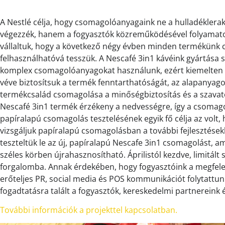
A Nestlé célja, hogy csomagolóanyagaink ne a hulladékler
végezzék, hanem a fogyasztók közreműködésével folyamato
vállaltuk, hogy a következő négy évben minden termékünk 
felhasználhatóvá tesszük. A Nescafé 3in1 kávéink gyártása 
komplex csomagolóanyagokat használunk, ezért kiemelten fon
véve biztosítsuk a termék fenntarthatóságát, az alapanyagok
termékcsalád csomagolása a minőségbiztosítás és a szavatoss
Nescafé 3in1 termék érzékeny a nedvességre, így a csomagol
papíralapú csomagolás tesztelésének egyik fő célja az volt, 
vizsgáljuk papíralapú csomagolásban a további fejlesztése
teszteltük le az új, papíralapú Nescafe 3in1 csomagolást, am
széles körben újrahasznosítható. Áprilistól kezdve, limitált 
forgalomba. Annak érdekében, hogy fogyasztóink a megfele
erőteljes PR, social media és POS kommunikációt folytattu
fogadtatásra talált a fogyasztók, kereskedelmi partnereink é
További információk a projekttel kapcsolatban.