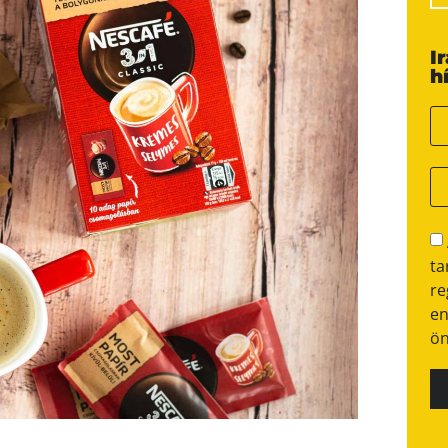
I
h
ta
re
en
ön