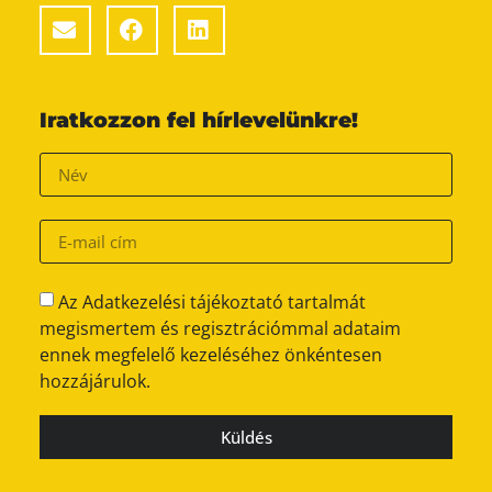
Iratkozzon fel hírlevelünkre!
Az Adatkezelési tájékoztató tartalmát
megismertem és regisztrációmmal adataim
ennek megfelelő kezeléséhez önkéntesen
hozzájárulok.
Küldés