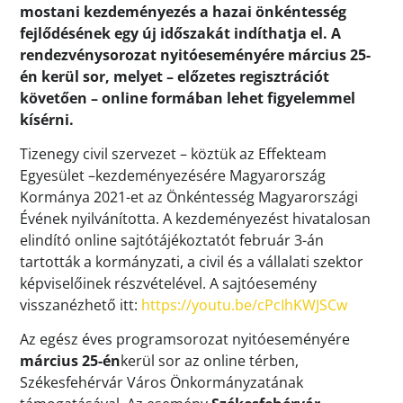
mostani kezdeményezés a hazai önkéntesség
fejlődésének egy új időszakát indíthatja el. A
rendezvénysorozat nyitóeseményére március 25-
én kerül sor, melyet – előzetes regisztrációt
követően – online formában lehet figyelemmel
kísérni.
Tizenegy civil szervezet – köztük az Effekteam
Egyesület –kezdeményezésére Magyarország
Kormánya 2021-et az Önkéntesség Magyarországi
Évének nyilvánította. A kezdeményezést hivatalosan
elindító online sajtótájékoztatót február 3-án
tartották a kormányzati, a civil és a vállalati szektor
képviselőinek részvételével. A sajtóesemény
visszanézhető itt:
https://youtu.be/cPcIhKWJSCw
Az egész éves programsorozat nyitóeseményére
március 25-én
kerül sor az online térben,
Székesfehérvár Város Önkormányzatának