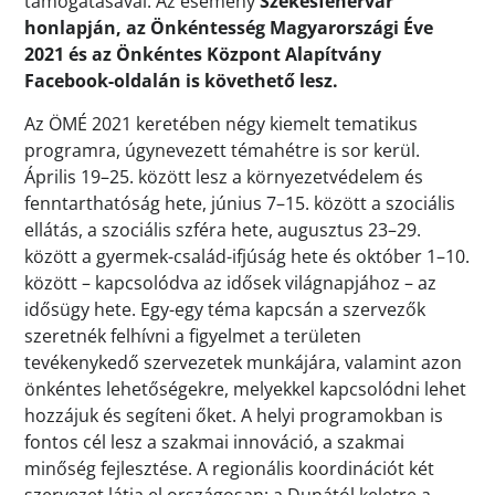
támogatásával. Az esemény
Székesfehérvár
honlapján, az Önkéntesség Magyarországi Éve
2021 és az Önkéntes Központ Alapítvány
Facebook-oldalán is követhető lesz.
Az ÖMÉ 2021 keretében négy kiemelt tematikus
programra, úgynevezett témahétre is sor kerül.
Április 19–25. között lesz a környezetvédelem és
fenntarthatóság hete, június 7–15. között a szociális
ellátás, a szociális szféra hete, augusztus 23–29.
között a gyermek-család-ifjúság hete és október 1–10.
között – kapcsolódva az idősek világnapjához – az
idősügy hete. Egy-egy téma kapcsán a szervezők
szeretnék felhívni a figyelmet a területen
tevékenykedő szervezetek munkájára, valamint azon
önkéntes lehetőségekre, melyekkel kapcsolódni lehet
hozzájuk és segíteni őket. A helyi programokban is
fontos cél lesz a szakmai innováció, a szakmai
minőség fejlesztése. A regionális koordinációt két
szervezet látja el országosan: a Dunától keletre a