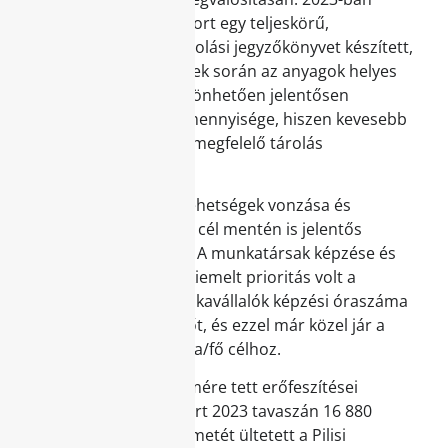
például a munkacsoport egy teljeskörű,
úgynevezett anyagtárolási jegyzőkönyvet készített,
amely segíti a projektek során az anyagok helyes
tárolását. Ennek köszönhetően jelentősen
csökkent a hulladék mennyisége, hiszen kevesebb
anyag ment tönkre a megfelelő tárolás
eredményeként.
A Market Csoport a tehetségek vonzása és
megtartása stratégiai cél mentén is jelentős
előrelépést mutatott. A munkatársak képzése és
fejlesztése mindig is kiemelt prioritás volt a
cégcsoportnál: a munkavállalók képzési óraszáma
már elérte a 30 óra/főt, és ezzel már közel jár a
2025-re kitűzött 32 óra/fő célhoz.
A biodiverzitás védelmére tett erőfeszítései
részeként a cégcsoport 2023 tavaszán 16 880
darab őshonos facsemetét ültetett a Pilisi