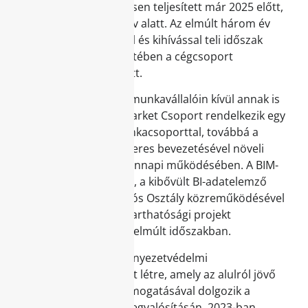
közül többet is sikeresen teljesített már 2025 előtt,
öt év helyett három év alatt. Az elmúlt három év
számos tapasztalattal és kihívással teli időszak
volt, aminek következtében a cégcsoport
folyamatosan fejlődött.
Az előrelépést lelkes munkavállalóin kívül annak is
köszönheti, hogy a Market Csoport rendelkezik egy
fenntarthatósági munkacsoporttal, továbbá a
LEAN-módszertan sikeres bevezetésével növeli
hatékonyságát mindennapi működésében. A BIM-
menedzsment csapat, a kibővült BI-adatelemző
csapat és az Innovációs Osztály közreműködésével
számos sikeres fenntarthatósági projekt
valósulhatott meg az elmúlt időszakban.
A Market Csoport környezetvédelmi
akciócsoportot hozott létre, amely az alulról jövő
kezdeményezések támogatásával dolgozik a
fenntartható célok megvalósításán. 2023-ban