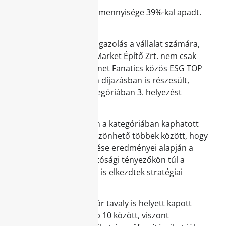
kevesebb,
az összhulladék mennyisége 39%-kal apadt.
Komoly pozitív visszaigazolás a vállalat számára,
hogy az idei évben a Market Építő Zrt. nem csak
felkerült a HVG és Planet Fanatics közös ESG TOP
40-es listájára, hanem díjazásban is részesült,
hiszen környezeti kategóriában 3. helyezést
sikerült elérnie.
Az, hogy éppen ebben a kategóriában kaphatott
elismerést, annak köszönhető többek között, hogy
a 2020-as ESG-felmérése eredményei alapján a
társadalmi és átláthatósági tényezőkön túl a
környezeti hatásokkal is elkezdtek stratégiai
szinten foglalkozni.
A Market Építő Zrt. már tavaly is helyett kapott
ezen a listán a legjobb 10 között, viszont