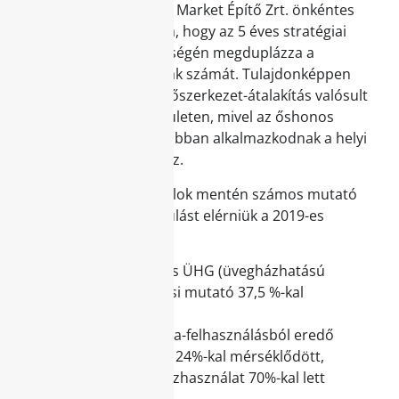
Parkerdő területén. A Market Építő Zrt. önkéntes
kötelezettségvállalása, hogy az 5 éves stratégiai
időszakban saját költségén megduplázza a
projektekre ültetett fák számát. Tulajdonképpen
egy klímavédelmi erdőszerkezet-átalakítás valósult
meg 2,1 hektáros területen, mivel az őshonos
lombhullató fafajok jobban alkalmazkodnak a helyi
éghajlati viszonyokhoz.
A fenntarthatósági célok mentén számos mutató
esetében sikerült javulást elérniük a 2019-es
bázisévhez képest:
a bevételarányos ÜHG (üvegházhatású
gázok) intenzitási mutató 37,5 %-kal
csökkent,
a villamosenergia-felhasználásból eredő
ÜHG-kibocsátás 24%-kal mérséklődött,
a kommunális vízhasználat 70%-kal lett