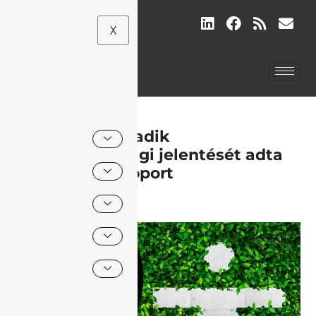
X
Market – Harmadik
fenntarthatósági jelentését adta
ki a Market Csoport