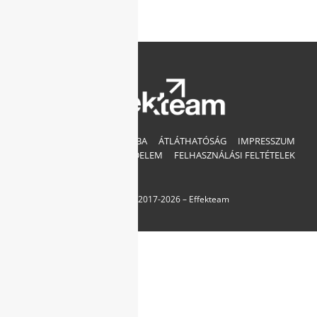
SAJTÓSZOBA
ÁTLÁTHATÓSÁG
IMPRESSZUM
ADATVÉDELEM
FELHASZNÁLÁSI FELTÉTELEK
Copyright © 2017-
2026 – Effekteam