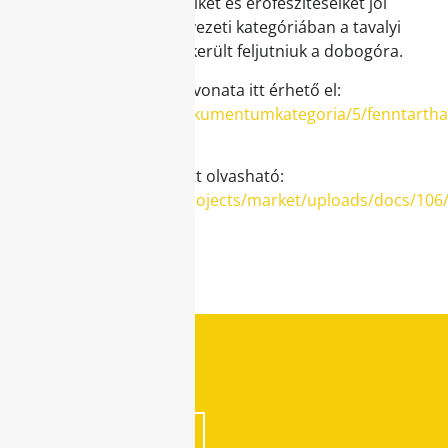
folyamatos törekvéseiket és erőfeszítéseiket jól
mutatja, hogy a környezeti kategóriában a tavalyi
9. helyről idén már sikerült feljutniuk a dobogóra.
A jelentés rövidebb kivonata itt érhető el:
https://market.hu/dokumentumkategoria/5/fenntartha
jelentesek#
A teljes verzió pedig itt olvasható:
https://market.hu/_projects/market/uploads/docs/106
esg-2023-final.pdf
2024-07-25