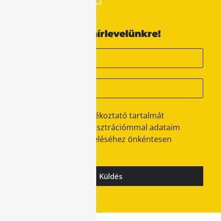
Iratkozzon fel hírlevelünkre!
Az Adatkezelési tájékoztató tartalmát
megismertem és regisztrációmmal adataim
ennek megfelelő kezeléséhez önkéntesen
hozzájárulok.
Küldés