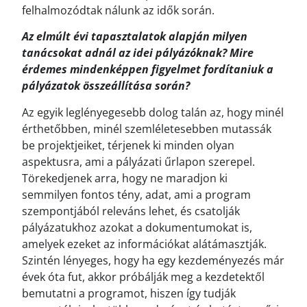
felhalmozódtak nálunk az idők során.
Az elmúlt évi tapasztalatok alapján milyen
tanácsokat adnál az idei pályázóknak? Mire
érdemes mindenképpen figyelmet fordítaniuk a
pályázatok összeállítása során?
Az egyik leglényegesebb dolog talán az, hogy minél
érthetőbben, minél szemléletesebben mutassák
be projektjeiket, térjenek ki minden olyan
aspektusra, ami a pályázati űrlapon szerepel.
Törekedjenek arra, hogy ne maradjon ki
semmilyen fontos tény, adat, ami a program
szempontjából releváns lehet, és csatolják
pályázatukhoz azokat a dokumentumokat is,
amelyek ezeket az információkat alátámasztják.
Szintén lényeges, hogy ha egy kezdeményezés már
évek óta fut, akkor próbálják meg a kezdetektől
bemutatni a programot, hiszen így tudják