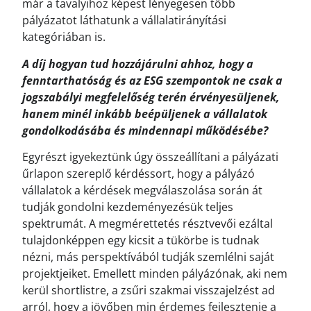
már a tavalyihoz képest lényegesen több
pályázatot láthatunk a vállalatirányítási
kategóriában is.
A díj hogyan tud hozzájárulni ahhoz, hogy a
fenntarthatóság és az ESG szempontok ne csak a
jogszabályi megfelelőség terén érvényesüljenek,
hanem minél inkább beépüljenek a vállalatok
gondolkodásába és mindennapi működésébe?
Egyrészt igyekeztünk úgy összeállítani a pályázati
űrlapon szereplő kérdéssort, hogy a pályázó
vállalatok a kérdések megválaszolása során át
tudják gondolni kezdeményezésük teljes
spektrumát. A megmérettetés résztvevői ezáltal
tulajdonképpen egy kicsit a tükörbe is tudnak
nézni, más perspektívából tudják szemlélni saját
projektjeiket. Emellett minden pályázónak, aki nem
kerül shortlistre, a zsűri szakmai visszajelzést ad
arról, hogy a jövőben min érdemes fejlesztenie a