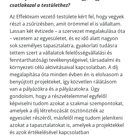
csatlakozol a testülethez?
Az Effekteam vezető testülete kért fel, hogy vegyek
részt a zsűrizésben, amit örömmel el is vállaltam.
Lassan két évtizede – a szervezet megalakulása óta
– vezetem az egyesületet, és ez idő alatt nagyon
sok személyes tapasztalatra, gyakorlati tudásra
tettem szert a vállalatok felelősségvállalási és
fenntarthatósági tevékenységeivel, társadalmi és
környezeti célú aktivitásaival kapcsolatban. A díj
megalapítása óta minden évben én is elolvasom a
benyújtott projekteket, így közvetlen rálátásom
van a pályázókra és a pályázatokra. Úgy
gondolom, hogy a részvételemmel egyfelől
képviselni tudom azokat a szakmai szempontokat,
amelyek a díj létrehozását ösztönözték az
egyesület részéről, másfelől meg tudom jeleníteni
azokat a tapasztalatokat is, amelyek a projektekkel
és azok értékelésével kapcsolatban