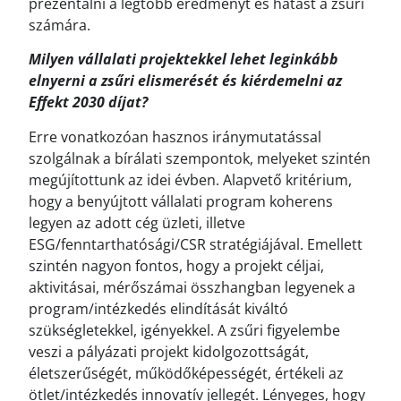
prezentálni a legtöbb eredményt és hatást a zsűri
számára.
Milyen vállalati projektekkel lehet leginkább
elnyerni a zsűri elismerését és kiérdemelni az
Effekt 2030 díjat?
Erre vonatkozóan hasznos iránymutatással
szolgálnak a bírálati szempontok, melyeket szintén
megújítottunk az idei évben. Alapvető kritérium,
hogy a benyújtott vállalati program koherens
legyen az adott cég üzleti, illetve
ESG/fenntarthatósági/CSR stratégiájával. Emellett
szintén nagyon fontos, hogy a projekt céljai,
aktivitásai, mérőszámai összhangban legyenek a
program/intézkedés elindítását kiváltó
szükségletekkel, igényekkel. A zsűri figyelembe
veszi a pályázati projekt kidolgozottságát,
életszerűségét, működőképességét, értékeli az
ötlet/intézkedés innovatív jellegét. Lényeges, hogy