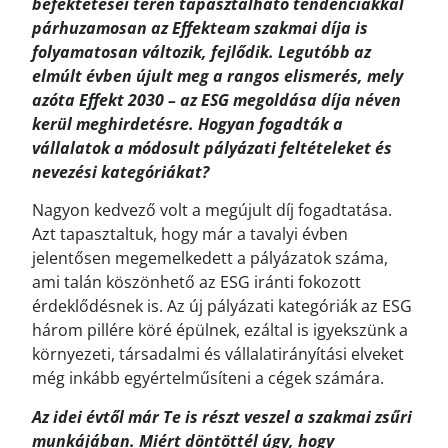
befektetései terén tapasztalható tendenciákkal
párhuzamosan az Effekteam szakmai díja is
folyamatosan változik, fejlődik. Legutóbb az
elmúlt évben újult meg a rangos elismerés, mely
azóta Effekt 2030 – az ESG megoldása díja néven
kerül meghirdetésre. Hogyan fogadták a
vállalatok a módosult pályázati feltételeket és
nevezési kategóriákat?
Nagyon kedvező volt a megújult díj fogadtatása.
Azt tapasztaltuk, hogy már a tavalyi évben
jelentősen megemelkedett a pályázatok száma,
ami talán köszönhető az ESG iránti fokozott
érdeklődésnek is. Az új pályázati kategóriák az ESG
három pillére köré épülnek, ezáltal is igyekszünk a
környezeti, társadalmi és vállalatirányítási elveket
még inkább egyértelműsíteni a cégek számára.
Az idei évtől már Te is részt veszel a szakmai zsűri
munkájában. Miért döntöttél úgy, hogy