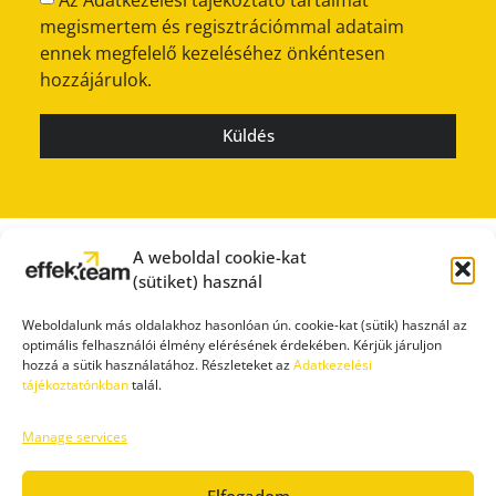
megismertem és regisztrációmmal adataim
ennek megfelelő kezeléséhez önkéntesen
hozzájárulok.
Küldés
A weboldal cookie-kat
(sütiket) használ
Weboldalunk más oldalakhoz hasonlóan ún. cookie-kat (sütik) használ az
optimális felhasználói élmény elérésének érdekében. Kérjük járuljon
hozzá a sütik használatához. Részleteket az
Adatkezelési
tájékoztatónkban
talál.
Manage services
SAJTÓSZOBA
ÁTLÁTHATÓSÁG
IMPRESSZUM
ADATVÉDELEM
FELHASZNÁLÁSI FELTÉTELEK
Elfogadom