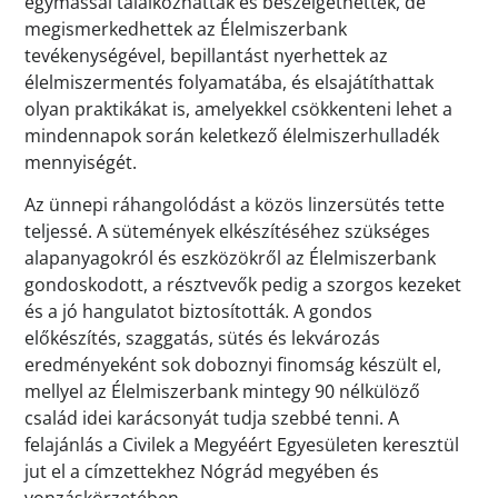
egymással találkozhattak és beszélgethettek, de
megismerkedhettek az Élelmiszerbank
tevékenységével, bepillantást nyerhettek az
élelmiszermentés folyamatába, és elsajátíthattak
olyan praktikákat is, amelyekkel csökkenteni lehet a
mindennapok során keletkező élelmiszerhulladék
mennyiségét.
Az ünnepi ráhangolódást a közös linzersütés tette
teljessé. A sütemények elkészítéséhez szükséges
alapanyagokról és eszközökről az Élelmiszerbank
gondoskodott, a résztvevők pedig a szorgos kezeket
és a jó hangulatot biztosították. A gondos
előkészítés, szaggatás, sütés és lekvározás
eredményeként sok doboznyi finomság készült el,
mellyel az Élelmiszerbank mintegy 90 nélkülöző
család idei karácsonyát tudja szebbé tenni. A
felajánlás a Civilek a Megyéért Egyesületen keresztül
jut el a címzettekhez Nógrád megyében és
vonzáskörzetében.