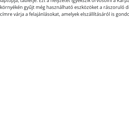
laptopja, tabletje. Ezt a helyzetet igyekszik orvosolni a Ká
környékén gyűjt még használható eszközöket a rászoruló di
címre várja a felajánlásokat, amelyek elszállításáról is gond