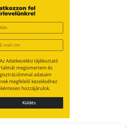
ratkozzon fel
írlevelünkre!
Az Adatkezelési tájékoztató
rtalmát megismertem és
gisztrációmmal adataim
nek megfelelő kezeléséhez
kéntesen hozzájárulok.
Küldés