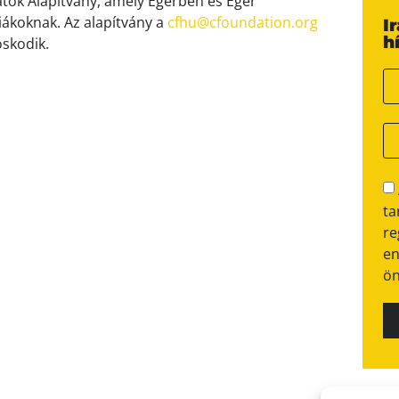
rpátok Alapítvány, amely Egerben és Eger
ákoknak. Az alapítvány a
cfhu@cfoundation.org
I
h
oskodik.
ta
re
en
ön