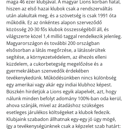
maga 46 ezer klubjával. A magyar Lions korban fiatal,
hiszen az első hazai klubok csak a rendszerváltás
után alakultak meg, és a szövetség is csak 1991 óta
működik. Ez az önkéntes alapon szerveződő
közösség 20-30 fős klubok összességéből áll, és
világszerte közel 1,4 millió taggal rendelkezik jelenleg.
Magyarországon és további 200 országban
elsősorban a látás megőrzése, a látássérültek
segítése, a környezetvédelem, az éhezés elleni
küzdelem, a cukorbetegség megelőzése és a
gyermekrákban szenvedők érdekében
tevékenykedünk. Működésünkben nincs különbség
egy amerikai vagy akár egy indiai klubhoz képest.
Büszkén hirdetjük a Lions egyik alapelvét, azt, hogy
nálunk minden befolyt adomány 100%-ban oda kerül,
ahova szánják, mivel az átadáshoz szükséges
esetleges járulékos költségeket a klubok fedezik.
Klubjaink szabadon állhatnak egy-egy jó ügy mögé,
így a tevékenységünknek csak a képzelet szab határt: