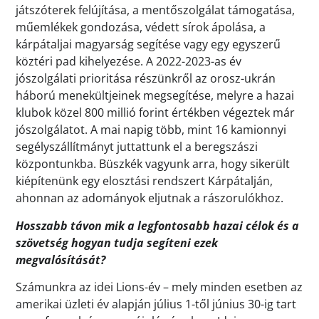
játszóterek felújítása, a mentőszolgálat támogatása,
műemlékek gondozása, védett sírok ápolása, a
kárpátaljai magyarság segítése vagy egy egyszerű
köztéri pad kihelyezése. A 2022-2023-as év
jószolgálati prioritása részünkről az orosz-ukrán
háború menekültjeinek megsegítése, melyre a hazai
klubok közel 800 millió forint értékben végeztek már
jószolgálatot. A mai napig több, mint 16 kamionnyi
segélyszállítmányt juttattunk el a beregszászi
központunkba. Büszkék vagyunk arra, hogy sikerült
kiépítenünk egy elosztási rendszert Kárpátalján,
ahonnan az adományok eljutnak a rászorulókhoz.
Hosszabb távon mik a legfontosabb hazai célok és a
szövetség hogyan tudja segíteni ezek
megvalósítását?
Számunkra az idei Lions-év – mely minden esetben az
amerikai üzleti év alapján július 1-től június 30-ig tart