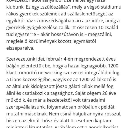
klubunk. Ez egy „szülőszállás”, mely a végső stádiumú
rákos gyerekek szüleinek ad szálláslehetőséget az
egyik kórház szomszédságában arra az időre, amíg a
gyerekek gyógykezelése zajlik. Itt összesen 10 család
tud egyszerre – akár hosszútávon is – megszállni,
megfelelő körülmények között, egymástól
elszeparálva.
Szervezetünk idei, február 4-én megrendezett éves
bálján jelentettük be, hogy a hazai legnagyobb, 1200
kkv-t tömörítő networking szervezet integrálódni fog
a Lions közösségébe, vagyis ez az 1200 vállalkozó is
az általunk kidolgozott jószolgálati célok mellé fog
állni és csatlakozik a tagsághoz. Saját cégem 26 éve
működik, és már a kezdetektől volt társadalmi
szerepvállalásunk, folyamatosan próbálunk példát
mutatni másoknak. Nem csinálhatjuk annyira rosszul,
hiszen az elmúlt húsz év alatt öt esetben kaptam
miniszteri kitüntetést. Próbálom ezt a gondolkodást