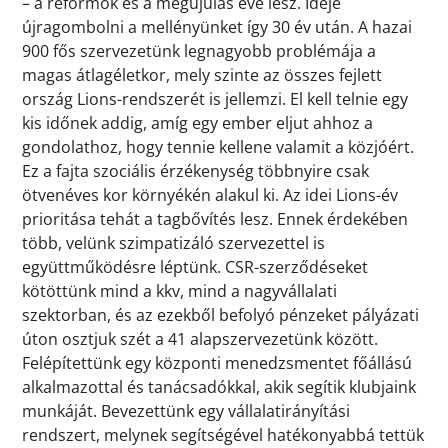
– a reformok és a megújulás éve lesz. Ideje
újragombolni a mellényünket így 30 év után. A hazai
900 fős szervezetünk legnagyobb problémája a
magas átlagéletkor, mely szinte az összes fejlett
ország Lions-rendszerét is jellemzi. El kell telnie egy
kis időnek addig, amíg egy ember eljut ahhoz a
gondolathoz, hogy tennie kellene valamit a közjóért.
Ez a fajta szociális érzékenység többnyire csak
ötvenéves kor környékén alakul ki. Az idei Lions-év
prioritása tehát a tagbővítés lesz. Ennek érdekében
több, velünk szimpatizáló szervezettel is
együttműködésre léptünk. CSR-szerződéseket
kötöttünk mind a kkv, mind a nagyvállalati
szektorban, és az ezekből befolyó pénzeket pályázati
úton osztjuk szét a 41 alapszervezetünk között.
Felépítettünk egy központi menedzsmentet főállású
alkalmazottal és tanácsadókkal, akik segítik klubjaink
munkáját. Bevezettünk egy vállalatirányítási
rendszert, melynek segítségével hatékonyabbá tettük