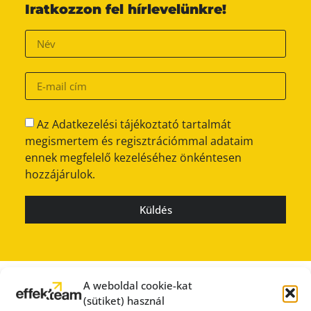
Iratkozzon fel hírlevelünkre!
Az Adatkezelési tájékoztató tartalmát
megismertem és regisztrációmmal adataim
ennek megfelelő kezeléséhez önkéntesen
hozzájárulok.
Küldés
A weboldal cookie-kat
(sütiket) használ