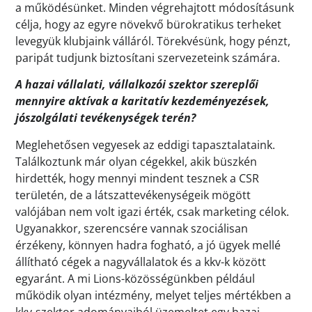
a működésünket. Minden végrehajtott módosításunk
célja, hogy az egyre növekvő bürokratikus terheket
levegyük klubjaink válláról. Törekvésünk, hogy pénzt,
paripát tudjunk biztosítani szervezeteink számára.
A hazai vállalati, vállalkozói szektor szereplői
mennyire aktívak a karitatív kezdeményezések,
jószolgálati tevékenységek terén?
Meglehetősen vegyesek az eddigi tapasztalataink.
Találkoztunk már olyan cégekkel, akik büszkén
hirdették, hogy mennyi mindent tesznek a CSR
területén, de a látszattevékenységeik mögött
valójában nem volt igazi érték, csak marketing célok.
Ugyanakkor, szerencsére vannak szociálisan
érzékeny, könnyen hadra fogható, a jó ügyek mellé
állítható cégek a nagyvállalatok és a kkv-k között
egyaránt. A mi Lions-közösségünkben például
működik olyan intézmény, melyet teljes mértékben a
kkv-szektor adományaiból üzemeltet egy hazai