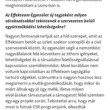
meghonosítani a Lions-ban is.
Az Effekteam Egyesület új tagjaként milyen
várakozásokkal tekintenek a szervezeten belüli
együttműködési lehetőségekre?
Nagyon fontosnak tartjuk azt a híd-szerepet, amit az
Effekteam betölt az üzleti szektor szereplői és a civil
szervezetek között. Az egyesület segít a nemzetközi
nagyvállalatok felé közvetíteni az itthoni igényeket,
lehetőségeket és a társadalmi felelősségvállalással
kapcsolatos szemléletmódot. Mivel korábban nem
voltunk kapcsolatban az Effekteam tagságába
tartozó cégekkel, számunkra is nagyon hasznos lesz
megismerni a multik gondolkodását, hogy mikor és
miért állnak egy jó ügy mellé, illetve milyen
elvárásokat támasztanak a támogatott féllel szemben
egy-egy projekt során. Tekintettel arra, hogy már
most is futnak CSR-programjaink, elkezdtük