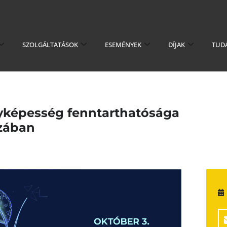
SZOLGÁLTATÁSOK
ESEMÉNYEK
DÍJAK
TUD
nyképesség fenntarthatósága
szában