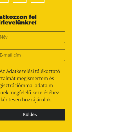
ratkozzon fel
írlevelünkre!
Az Adatkezelési tájékoztató
rtalmát megismertem és
gisztrációmmal adataim
nek megfelelő kezeléséhez
kéntesen hozzájárulok.
Küldés