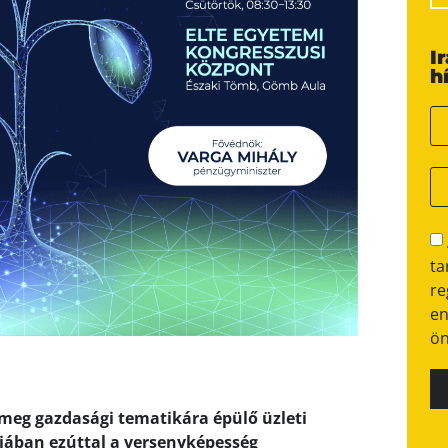
I
h
ta
re
en
ön
 meg gazdasági tematikára épülő üzleti
jában ezúttal a
versenyképesség