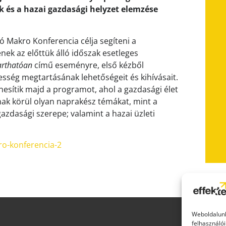
k
és a
hazai gazdasági helyzet elemzése
dó Makro Konferencia célja segíteni a
nek az előttük álló időszak esetleges
arthatóan
című eseményre, első kézből
sség megtartásának lehetőségeit és kihívásait.
esítik majd a programot, ahol a gazdasági élet
ak körül olyan naprakész témákat, mint a
gazdasági szerepe; valamint a hazai üzleti
ro-konferencia-2
Weboldalunk
felhasználói