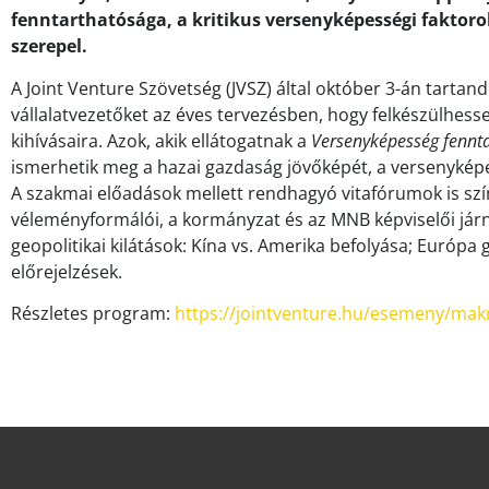
fenntarthatósága
, a
kritikus versenyképességi faktoro
szerepel.
A Joint Venture Szövetség (JVSZ) által október 3-án tartan
vállalatvezetőket az éves tervezésben, hogy felkészülhesse
kihívásaira. Azok, akik ellátogatnak a
Versenyképesség fennt
ismerhetik meg a hazai gazdaság jövőképét, a versenyképe
A szakmai előadások mellett rendhagyó vitafórumok is szín
véleményformálói, a kormányzat és az MNB képviselői járn
geopolitikai kilátások: Kína vs. Amerika befolyása; Európa 
előrejelzések.
Részletes program:
https://jointventure.hu/esemeny/mak