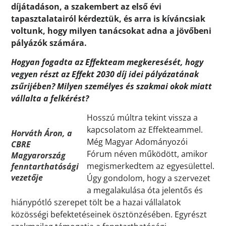
díjátadáson, a szakembert az első évi
tapasztalatairól kérdeztük, és arra is kíváncsiak
voltunk, hogy milyen tanácsokat adna a jövőbeni
pályázók számára.
Hogyan fogadta az Effekteam megkeresését, hogy
vegyen részt az Effekt 2030 díj idei pályázatának
zsűrijében? Milyen személyes és szakmai okok miatt
vállalta a felkérést?
Hosszú múltra tekint vissza a
kapcsolatom az Effekteammel.
Horváth Áron, a
Még Magyar Adományozói
CBRE
Fórum néven működött, amikor
Magyarország
megismerkedtem az egyesülettel.
fenntarthatósági
vezetője
Úgy gondolom, hogy a szervezet
a megalakulása óta jelentős és
hiánypótló szerepet tölt be a hazai vállalatok
közösségi befektetéseinek ösztönzésében. Egyrészt