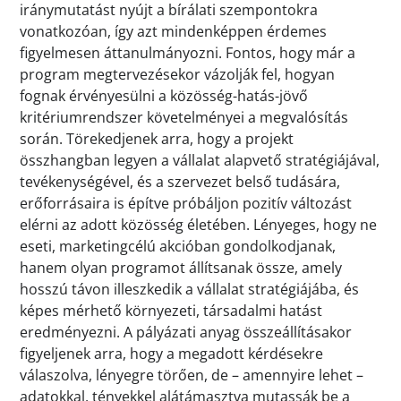
iránymutatást nyújt a bírálati szempontokra
vonatkozóan, így azt mindenképpen érdemes
figyelmesen áttanulmányozni. Fontos, hogy már a
program megtervezésekor vázolják fel, hogyan
fognak érvényesülni a közösség-hatás-jövő
kritériumrendszer követelményei a megvalósítás
során. Törekedjenek arra, hogy a projekt
összhangban legyen a vállalat alapvető stratégiájával,
tevékenységével, és a szervezet belső tudására,
erőforrásaira is építve próbáljon pozitív változást
elérni az adott közösség életében. Lényeges, hogy ne
eseti, marketingcélú akcióban gondolkodjanak,
hanem olyan programot állítsanak össze, amely
hosszú távon illeszkedik a vállalat stratégiájába, és
képes mérhető környezeti, társadalmi hatást
eredményezni. A pályázati anyag összeállításakor
figyeljenek arra, hogy a megadott kérdésekre
válaszolva, lényegre törően, de – amennyire lehet –
adatokkal, tényekkel alátámasztva mutassák be a