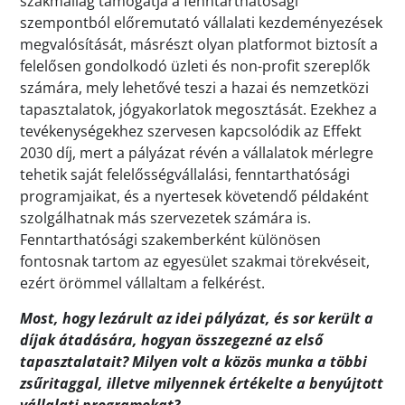
szakmailag támogatja a fenntarthatósági
szempontból előremutató vállalati kezdeményezések
megvalósítását, másrészt olyan platformot biztosít a
felelősen gondolkodó üzleti és non-profit szereplők
számára, mely lehetővé teszi a hazai és nemzetközi
tapasztalatok, jógyakorlatok megosztását. Ezekhez a
tevékenységekhez szervesen kapcsolódik az Effekt
2030 díj, mert a pályázat révén a vállalatok mérlegre
tehetik saját felelősségvállalási, fenntarthatósági
programjaikat, és a nyertesek követendő példaként
szolgálhatnak más szervezetek számára is.
Fenntarthatósági szakemberként különösen
fontosnak tartom az egyesület szakmai törekvéseit,
ezért örömmel vállaltam a felkérést.
Most, hogy lezárult az idei pályázat, és sor került a
díjak átadására, hogyan összegezné az első
tapasztalatait? Milyen volt a közös munka a többi
zsűritaggal, illetve milyennek értékelte a benyújtott
vállalati programokat?