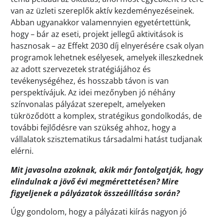
van az üzleti szereplők aktív kezdeményezéseinek.
Abban ugyanakkor valamennyien egyetértettünk,
hogy – bár az eseti, projekt jellegű aktivitások is
hasznosak – az Effekt 2030 díj elnyerésére csak olyan
programok lehetnek esélyesek, amelyek illeszkednek
az adott szervezetek stratégiájához és
tevékenységéhez, és hosszabb távon is van
perspektívájuk. Az idei mezőnyben jó néhány
színvonalas pályázat szerepelt, amelyeken
tükröződött a komplex, stratégikus gondolkodás, de
további fejlődésre van szükség ahhoz, hogy a
vállalatok szisztematikus társadalmi hatást tudjanak
elérni.
Mit javasolna azoknak, akik már fontolgatják, hogy
elindulnak a jövő évi megmérettetésen? Mire
figyeljenek a pályázatok összeállítása során?
Úgy gondolom, hogy a pályázati kiírás nagyon jó