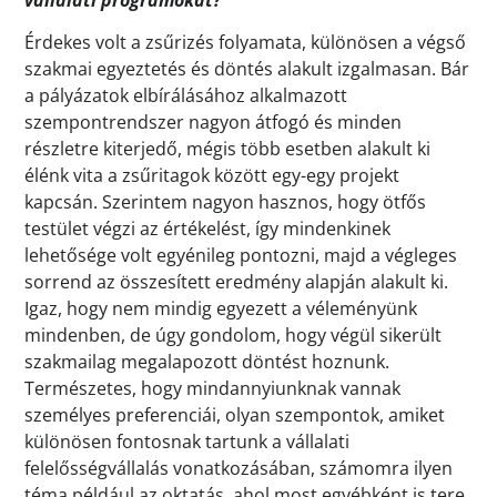
Érdekes volt a zsűrizés folyamata, különösen a végső
szakmai egyeztetés és döntés alakult izgalmasan. Bár
a pályázatok elbírálásához alkalmazott
szempontrendszer nagyon átfogó és minden
részletre kiterjedő, mégis több esetben alakult ki
élénk vita a zsűritagok között egy-egy projekt
kapcsán. Szerintem nagyon hasznos, hogy ötfős
testület végzi az értékelést, így mindenkinek
lehetősége volt egyénileg pontozni, majd a végleges
sorrend az összesített eredmény alapján alakult ki.
Igaz, hogy nem mindig egyezett a véleményünk
mindenben, de úgy gondolom, hogy végül sikerült
szakmailag megalapozott döntést hoznunk.
Természetes, hogy mindannyiunknak vannak
személyes preferenciái, olyan szempontok, amiket
különösen fontosnak tartunk a vállalati
felelősségvállalás vonatkozásában, számomra ilyen
téma például az oktatás, ahol most egyébként is tere