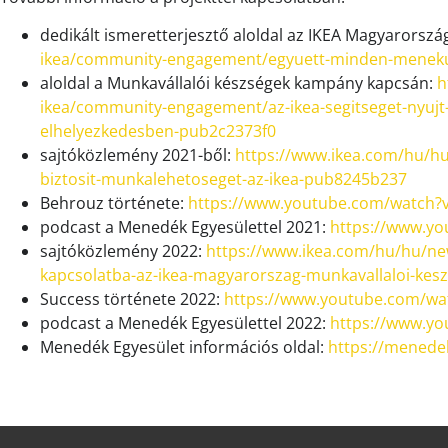
dedikált ismeretterjesztő aloldal az IKEA Magyarorszá
ikea/community-engagement/egyuett-minden-meneku
aloldal a Munkavállalói készségek kampány kapcsán:
h
ikea/community-engagement/az-ikea-segitseget-nyujt
elhelyezkedesben-pub2c2373f0
sajtóközlemény 2021-ből:
https://www.ikea.com/hu/
biztosit-munkalehetoseget-az-ikea-pub8245b237
Behrouz története:
https://www.youtube.com/watch
podcast a Menedék Egyesülettel 2021:
https://www.y
sajtóközlemény 2022:
https://www.ikea.com/hu/hu/ne
kapcsolatba-az-ikea-magyarorszag-munkavallaloi-ke
Success története 2022:
https://www.youtube.com/w
podcast a Menedék Egyesülettel 2022:
https://www.yo
Menedék Egyesület információs oldal:
https://menede