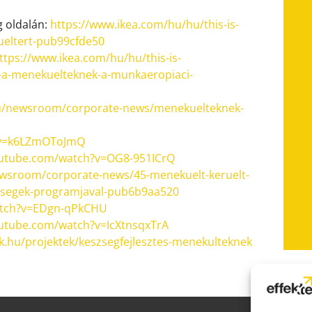
g oldalán:
https://www.ikea.com/hu/hu/this-is-
eltert-pub99cfde50
ttps://www.ikea.com/hu/hu/this-is-
-a-menekuelteknek-a-munkaeropiaci-
hu/newsroom/corporate-news/menekuelteknek-
?v=k6LZmOToJmQ
outube.com/watch?v=OG8-951ICrQ
wsroom/corporate-news/45-menekuelt-keruelt-
szsegek-programjaval-pub6b9aa520
atch?v=EDgn-qPkCHU
utube.com/watch?v=IcXtnsqxTrA
k.hu/projektek/keszsegfejlesztes-menekulteknek