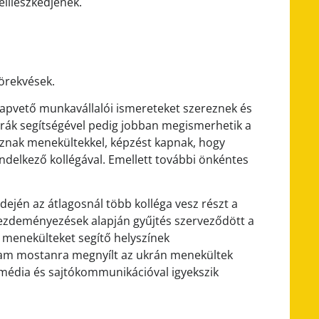
eilleszkedjenek.
örekvések.
lapvető munkavállalói ismereteket szereznek és
rák segítségével pedig jobban megismerhetik a
goznak menekültekkel, képzést kapnak, hogy
ndelkező kollégával. Emellett további önkéntes
dején az átlagosnál több kolléga vesz részt a
ezdeményezések alapján gyűjtés szerveződött a
menekülteket segítő helyszínek
ram mostanra megnyílt az ukrán menekültek
i média és sajtókommunikációval igyekszik