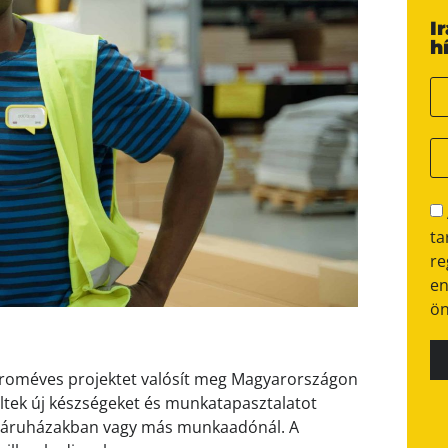
I
h
ta
re
en
ön
ároméves projektet valósít meg Magyarországon
ltek új készségeket és munkatapasztalatot
EA áruházakban vagy más munkaadónál. A