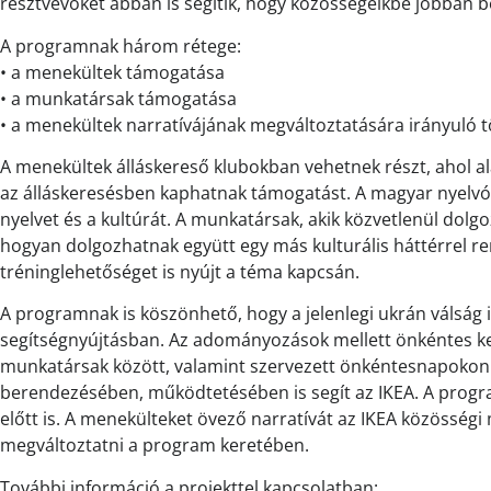
résztvevőket abban is segítik, hogy közösségeikbe jobban b
A programnak három rétege:
• a menekültek támogatása
• a munkatársak támogatása
• a menekültek narratívájának megváltoztatására irányuló t
A menekültek álláskereső klubokban vehetnek részt, ahol a
az álláskeresésben kaphatnak támogatást. A magyar nyelvó
nyelvet és a kultúrát. A munkatársak, akik közvetlenül dol
hogyan dolgozhatnak együtt egy más kulturális háttérrel re
tréninglehetőséget is nyújt a téma kapcsán.
A programnak is köszönhető, hogy a jelenlegi ukrán válság i
segítségnyújtásban. Az adományozások mellett önkéntes k
munkatársak között, valamint szervezett önkéntesnapokon 
berendezésében, működtetésében is segít az IKEA. A prog
előtt is. A menekülteket övező narratívát az IKEA közösség
megváltoztatni a program keretében.
További információ a projekttel kapcsolatban: