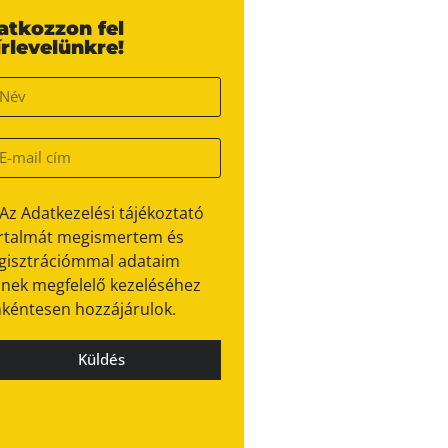
ratkozzon fel
írlevelünkre!
Az Adatkezelési tájékoztató
rtalmát megismertem és
gisztrációmmal adataim
nek megfelelő kezeléséhez
kéntesen hozzájárulok.
Küldés