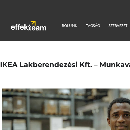
RÓLUNK
TAGSÁG
SZERVEZET
IKEA Lakberendezési Kft. – Munkavá