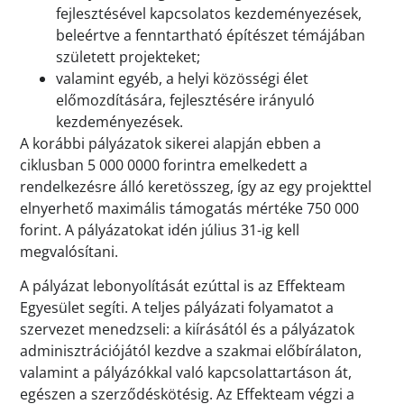
fejlesztésével kapcsolatos kezdeményezések,
beleértve a fenntartható építészet témájában
született projekteket;
valamint egyéb, a helyi közösségi élet
előmozdítására, fejlesztésére irányuló
kezdeményezések.
A korábbi pályázatok sikerei alapján ebben a
ciklusban 5 000 0000 forintra emelkedett a
rendelkezésre álló keretösszeg, így az egy projekttel
elnyerhető maximális támogatás mértéke 750 000
forint. A pályázatokat idén július 31-ig kell
megvalósítani.
A pályázat lebonyolítását ezúttal is az Effekteam
Egyesület segíti. A teljes pályázati folyamatot a
szervezet menedzseli: a kiírásától és a pályázatok
adminisztrációjától kezdve a szakmai előbírálaton,
valamint a pályázókkal való kapcsolattartáson át,
egészen a szerződéskötésig. Az Effekteam végzi a