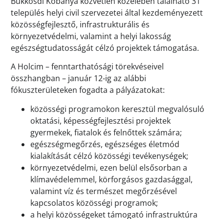
Bükkösdi Kőbánya közvetlen közelében található 31
település helyi civil szervezetei által kezdeményezett
közösségfejlesztő, infrastrukturális és
környezetvédelmi, valamint a helyi lakosság
egészségtudatosságát célzó projektek támogatása.
A Holcim – fenntarthatósági törekvéseivel
összhangban – január 12-ig az alábbi
fókuszterületeken fogadta a pályázatokat:
közösségi programokon keresztül megvalósuló
oktatási, képességfejlesztési projektek
gyermekek, fiatalok és felnőttek számára;
egészségmegőrzés, egészséges életmód
kialakítását célzó közösségi tevékenységek;
környezetvédelmi, ezen belül elsősorban a
klímavédelemmel, körforgásos gazdasággal,
valamint víz és természet megőrzésével
kapcsolatos közösségi programok;
a helyi közösségeket támogató infrastruktúra