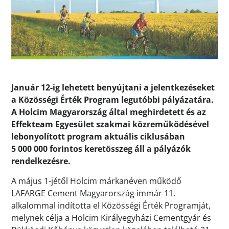
Január 12-ig lehetett benyújtani a jelentkezéseket
a Közösségi Érték Program legutóbbi pályázatára.
A Holcim Magyarország által meghirdetett és az
Effekteam Egyesület szakmai közreműködésével
lebonyolított program aktuális ciklusában
5 000 000 forintos keretösszeg áll a pályázók
rendelkezésre.
A május 1-jétől Holcim márkanéven működő
LAFARGE Cement Magyarország immár 11.
alkalommal indította el Közösségi Érték Programját,
melynek célja a Holcim Királyegyházi Cementgyár és