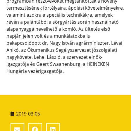
programban résztvevőket megtanították a növény
termesztésének fortélyaira, ápolási követelményekre,
valamint azokra a speciális technikákra, amelyek
révén a palántából a sörgyártás során használható
alapanyaggá nevelhető a komló. Az ültetés első
napján jelen volt és a munkálatokba is
bekapcsolódott dr. Nagy István agrárminiszter, Lévai
Anikó, az Ökumenikus Segélyszervezet jószolgálati
nagykövete, Lehel László, a szervezet elnök-
igazgatója és Geert Swaanenburg, a HEINEKEN
Hungária vezérigazgatója.
2019-03-05