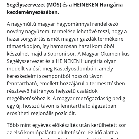
Segélyszervezet (MÖS) és a HEINEKEN Hungária
kezdeményezésében.
A nagymúltú magyar hagyománnyal rendelkező
növény nagyüzemi termelése lehetővé teszi, hogy a
hazai sörgyártás ismét magyar gazdák termékeire
támaszkodjon, így hamarosan hazai komlóból
készülhet majd a Soproni sör. A Magyar Ökumenikus
Segélyszervezet és a HEINEKEN Hungária olyan
modellt valósít meg Kastélyosdombón, amely
kereskedelmi szempontból hosszú távon
fenntartható, emellett hozzájárul a termesztésben
résztvevő hátrányos helyzetű családok
megélhetéséhez is. A magyar mezőgazdaság pedig
egy új, hosszú távon is fenntartható ágazatban
erősítheti regionális pozícióit.
Több mint egyéves előkészítés után kerülhetett sor
az első komlópalánta elültetésére. Ez idő alatt a