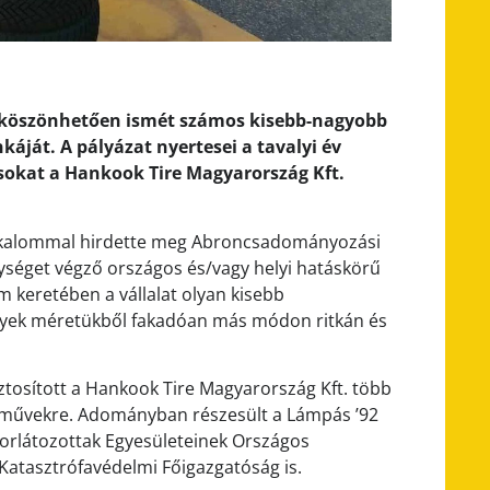
köszönhetően ismét számos kisebb-nagyobb
ját. A pályázat nyertesei a tavalyi év
sokat a Hankook Tire Magyarország Kft.
alkalommal hirdette meg Abroncsadományozási
ységet végző országos és/vagy helyi hatáskörű
keretében a vállalat olyan kisebb
melyek méretükből fakadóan más módon ritkán és
tosított a Hankook Tire Magyarország Kft. több
rművekre. Adományban részesült a Lámpás ’92
korlátozottak Egyesületeinek Országos
Katasztrófavédelmi Főigazgatóság is.