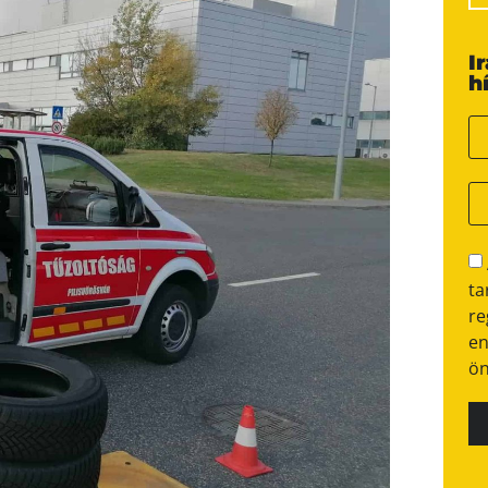
I
h
ta
re
en
ön