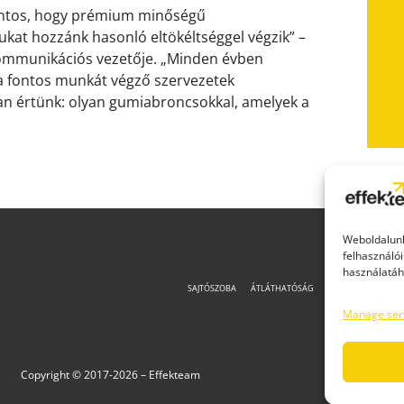
fontos, hogy prémium minőségű
kat hozzánk hasonló eltökéltséggel végzik” –
Kommunikációs vezetője. „Minden évben
a fontos munkát végző szervezetek
an értünk: olyan gumiabroncsokkal, amelyek a
Weboldalunk
felhasználói
használatáh
SAJTÓSZOBA
ÁTLÁTHATÓSÁG
IMPRESSZUM
A
Manage ser
Copyright © 2017-
2026 – Effekteam