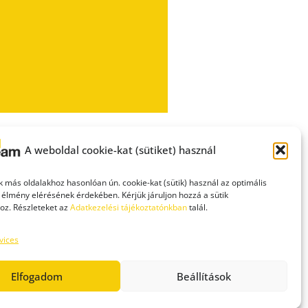
A weboldal cookie-kat (sütiket) használ
 más oldalakhoz hasonlóan ún. cookie-kat (sütik) használ az optimális
 élmény elérésének érdekében. Kérjük járuljon hozzá a sütik
oz. Részleteket az
Adatkezelési tájékoztatónkban
talál.
DATVÉDELEM
FELHASZNÁLÁSI FELTÉTELEK
vices
Elfogadom
Beállítások