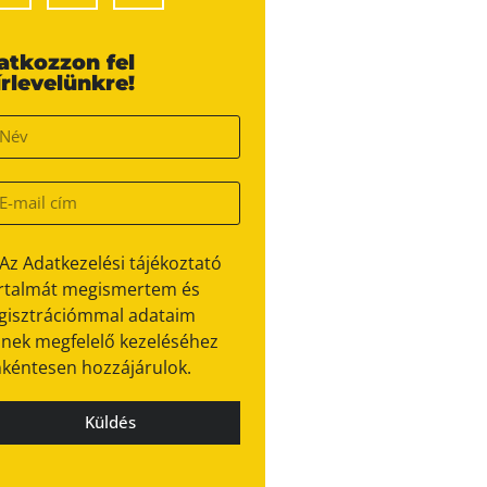
ratkozzon fel
írlevelünkre!
Az Adatkezelési tájékoztató
rtalmát megismertem és
gisztrációmmal adataim
nek megfelelő kezeléséhez
kéntesen hozzájárulok.
Küldés