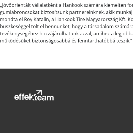
„Jövőorientált vállalatként a Hankook számára kiemelten 
gumiabroncsokat biztosítsunk partnereinknek, akik munkáju
mondta el Roy Katalin, a Hankook Tire Magyarország Kft. 
büszkeséggel tölt el bennünket, hogy a társadalom számár
tevékenységéhez hozzájárulhatunk azzal, amihez a legjobb
működésüket biztonságosabbá és fenntarthatóbbá teszik.”