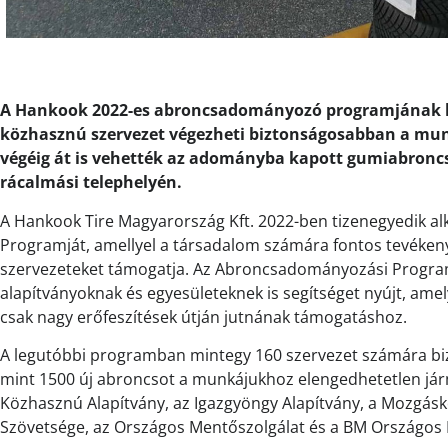
A Hankook 2022-es abroncsadományozó programjának 
közhasznú szervezet végezheti biztonságosabban a munká
végéig át is vehették az adományba kapott gumiabronc
rácalmási telephelyén.
A Hankook Tire Magyarország Kft. 2022-ben tizenegyedik 
Programját, amellyel a társadalom számára fontos tevéken
szervezeteket támogatja. Az Abroncsadományozási Program 
alapítványoknak és egyesületeknek is segítséget nyújt, a
csak nagy erőfeszítések útján jutnának támogatáshoz.
A legutóbbi programban mintegy 160 szervezet számára biz
mint 1500 új abroncsot a munkájukhoz elengedhetetlen já
Közhasznú Alapítvány, az Igazgyöngy Alapítvány, a Mozgás
Szövetsége, az Országos Mentőszolgálat és a BM Országos 