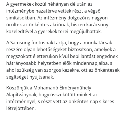
A gyermekek közül néhányan délután az
intézménybe hazatérve vettek részt a végső
simításokban. Az intézmény dolgozói is nagyon
örültek az önkéntes akciónak, hiszen karácsony
közeledtével a gyerekek terei megújulhattak.
A Samsung fontosnak tartja, hogy a munkatársak
részére olyan lehetőségeket biztosítson, amelyek a
megszokott életterükön kívül bepillantást engednek
hátrányosabb helyzetben élők mindennapjaiba, s
ahol szükség van szorgos kezekre, ott az önkéntesek
segítséget nyújtsanak.
Köszönjük a Mohamanó Élményműhely
Alapítványnak, hogy összekötött minket az
intézménnyel, s részt vett az önkéntes nap sikeres
létrejöttében.