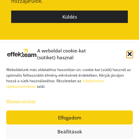
hozzájárulok.
Küldés
A weboldal cookie-kat
(sütiket) használ
Weboldalunk más oldalakhoz hasonlóan ún. cookie-kat (sütik) használ az
optimális felhasználói élmény elérésének érdekében. Kérjük járuljon
hozzá a sütik használatához. Részleteket az
Adatkezelési
tájékoztatónkban
talál.
Manage services
SAJTÓSZOBA
ÁTLÁTHATÓSÁG
IMPRESSZUM
ADATVÉDELEM
FELHASZNÁLÁSI FELTÉTELEK
Elfogadom
Beállítások
Copyright © 2017-
2026 – Effekteam