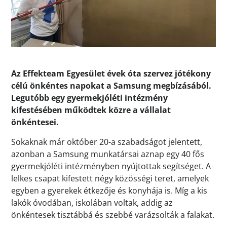
Az Effekteam Egyesület évek óta szervez jótékony
célú önkéntes napokat a Samsung megbízásából.
Legutóbb egy gyermekjóléti intézmény
kifestésében működtek közre a vállalat
önkéntesei.
Sokaknak már október 20-a szabadságot jelentett,
azonban a Samsung munkatársai aznap egy 40 fős
gyermekjóléti intézményben nyújtottak segítséget. A
lelkes csapat kifestett négy közösségi teret, amelyek
egyben a gyerekek étkezője és konyhája is. Míg a kis
lakók óvodában, iskolában voltak, addig az
önkéntesek tisztábbá és szebbé varázsolták a falakat.