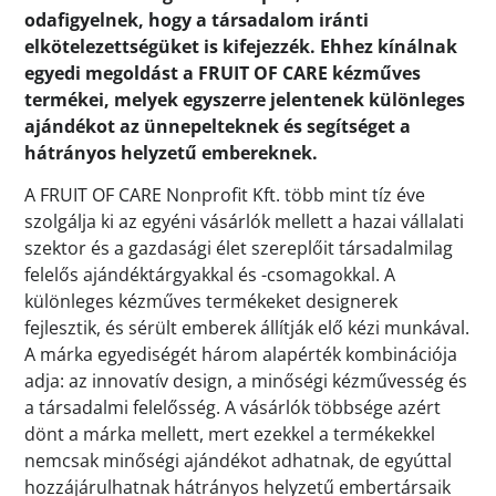
odafigyelnek, hogy a társadalom iránti
elkötelezettségüket is kifejezzék. Ehhez kínálnak
egyedi megoldást a FRUIT OF CARE kézműves
termékei, melyek egyszerre jelentenek különleges
ajándékot az ünnepelteknek és segítséget a
hátrányos helyzetű embereknek.
A FRUIT OF CARE Nonprofit Kft. több mint tíz éve
szolgálja ki az egyéni vásárlók mellett a hazai vállalati
szektor és a gazdasági élet szereplőit társadalmilag
felelős ajándéktárgyakkal és -csomagokkal. A
különleges kézműves termékeket designerek
fejlesztik, és sérült emberek állítják elő kézi munkával.
A márka egyediségét három alapérték kombinációja
adja: az innovatív design, a minőségi kézművesség és
a társadalmi felelősség. A vásárlók többsége azért
dönt a márka mellett, mert ezekkel a termékekkel
nemcsak minőségi ajándékot adhatnak, de egyúttal
hozzájárulhatnak hátrányos helyzetű embertársaik