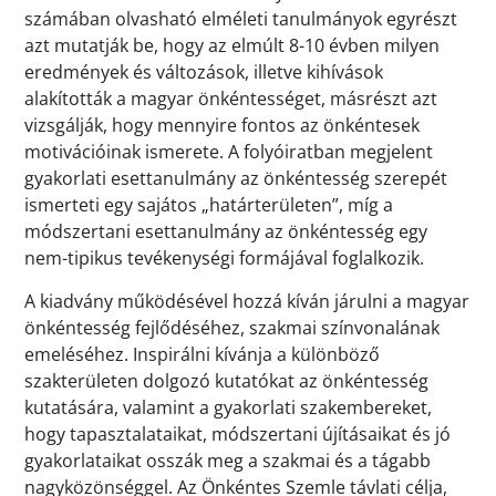
számában olvasható elméleti tanulmányok egyrészt
azt mutatják be, hogy az elmúlt 8-10 évben milyen
eredmények és változások, illetve kihívások
alakították a magyar önkéntességet, másrészt azt
vizsgálják, hogy mennyire fontos az önkéntesek
motivációinak ismerete. A folyóiratban megjelent
gyakorlati esettanulmány az önkéntesség szerepét
ismerteti egy sajátos „határterületen”, míg a
módszertani esettanulmány az önkéntesség egy
nem-tipikus tevékenységi formájával foglalkozik.
A kiadvány működésével hozzá kíván járulni a magyar
önkéntesség fejlődéséhez, szakmai színvonalának
emeléséhez. Inspirálni kívánja a különböző
szakterületen dolgozó kutatókat az önkéntesség
kutatására, valamint a gyakorlati szakembereket,
hogy tapasztalataikat, módszertani újításaikat és jó
gyakorlataikat osszák meg a szakmai és a tágabb
nagyközönséggel. Az Önkéntes Szemle távlati célja,