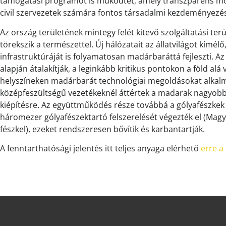
támogatási programot is működtet, amely transzparens mód
civil szervezetek számára fontos társadalmi kezdeményezé
Az ország területének mintegy felét kitevő szolgáltatási te
törekszik a természettel. Új hálózatait az állatvilágot kímé
infrastruktúráját is folyamatosan madárbaráttá fejleszti. A
alapján átalakítják, a leginkább kritikus pontokon a föld alá
helyszíneken madárbarát technológiai megoldásokat alkalm
középfeszültségű vezetékeknél áttértek a madarak nagyobb
kiépítésre. Az együttműködés része továbbá a gólyafészkek 
háromezer gólyafészektartó felszerelését végezték el (Ma
fészkel), ezeket rendszeresen bővítik és karbantartják.
A fenntarthatósági jelentés itt teljes anyaga elérhető
erre a 