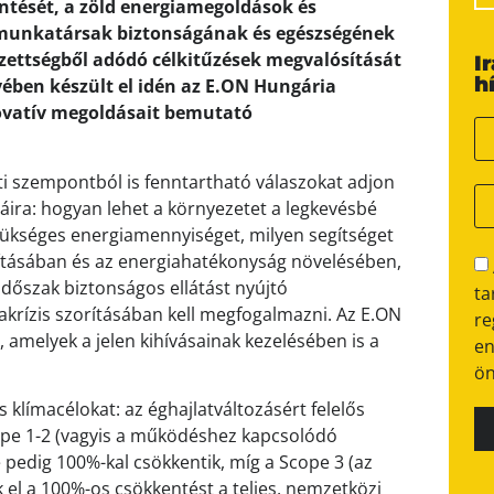
ntését, a zöld energiamegoldások és
a munkatársak biztonságának és egészségének
lezettségből adódó célkitűzések megvalósítását
I
h
gyében készült el idén az E.ON Hungária
novatív megoldásait bemutató
eti szempontból is fenntartható válaszokat adjon
áira: hogyan lehet a környezetet a legkevésbé
zükséges energiamennyiséget, milyen segítséget
tosításában és az energiahatékonyság növelésében,
dőszak biztonságos ellátást nyújtó
ta
ímakrízis szorításában kell megfogalmazni. Az E.ON
re
, amelyek a jelen kihívásainak kezelésében is a
en
ön
s klímacélokat: az éghajlatváltozásért felelős
ope 1-2 (vagyis a működéshez kapcsolódó
e pedig 100%-kal csökkentik, míg a Scope 3 (az
 el a 100%-os csökkentést a teljes, nemzetközi