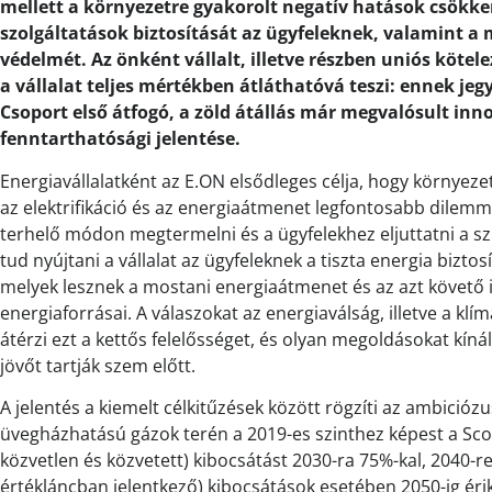
mellett a környezetre gyakorolt negatív hatások csökke
szolgáltatások biztosítását az ügyfeleknek, valamint 
védelmét. Az önként vállalt, illetve részben uniós köte
a vállalat teljes mértékben átláthatóvá teszi: ennek je
Csoport első átfogó, a zöld átállás már megvalósult in
fenntarthatósági jelentése.
Energiavállalatként az E.ON elsődleges célja, hogy környez
az elektrifikáció és az energiaátmenet legfontosabb dilemm
terhelő módon megtermelni és a ügyfelekhez eljuttatni a s
tud nyújtani a vállalat az ügyfeleknek a tiszta energia biz
melyek lesznek a mostani energiaátmenet és az azt követő i
energiaforrásai. A válaszokat az energiaválság, illetve a kl
átérzi ezt a kettős felelősséget, és olyan megoldásokat kínál
jövőt tartják szem előtt.
A jelentés a kiemelt célkitűzések között rögzíti az ambiciózu
üvegházhatású gázok terén a 2019-es szinthez képest a Sc
közvetlen és közvetett) kibocsátást 2030-ra 75%-kal, 2040-r
értékláncban jelentkező) kibocsátások esetében 2050-ig érik