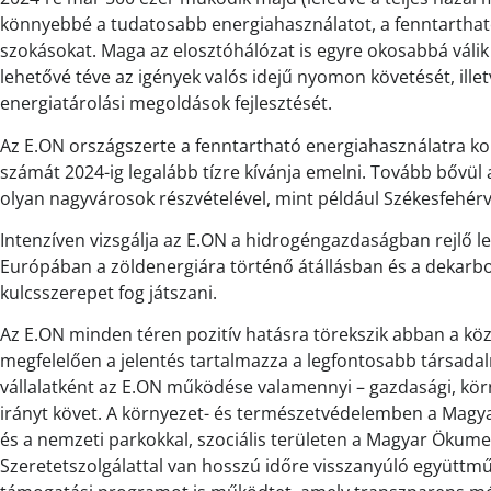
könnyebbé a tudatosabb energiahasználatot, a fenntarthatós
szokásokat. Maga az elosztóhálózat is egyre okosabbá válik
lehetővé téve az igények valós idejű nyomon követését, ille
energiatárolási megoldások fejlesztését.
Az E.ON országszerte a fenntartható energiahasználatra ko
számát 2024-ig legalább tízre kívánja emelni. Tovább bővü
olyan nagyvárosok részvételével, mint például Székesfehérv
Intenzíven vizsgálja az E.ON a hidrogéngazdaságban rejlő
Európában a zöldenergiára történő átállásban és a dekarbo
kulcsszerepet fog játszani.
Az E.ON minden téren pozitív hatásra törekszik abban a kö
megfelelően a jelentés tartalmazza a legfontosabb társadalm
vállalatként az E.ON működése valamennyi – gazdasági, kör
irányt követ. A környezet- és természetvédelemben a Magy
és a nemzeti parkokkal, szociális területen a Magyar Ökume
Szeretetszolgálattal van hosszú időre visszanyúló együttmű