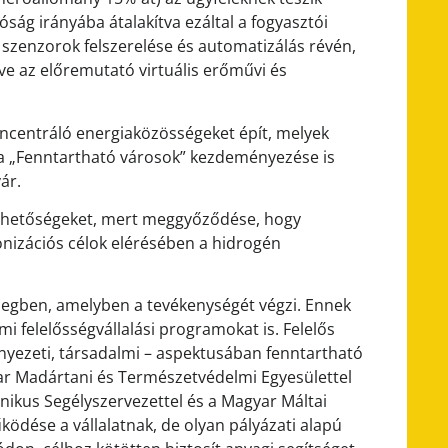
ág irányába átalakítva ezáltal a fogyasztói
 szenzorok felszerelése és automatizálás révén,
tve az előremutató virtuális erőművi és
ncentráló energiaközösségeket épít, melyek
l a „Fenntartható városok” kezdeményezése is
ár.
 lehetőségeket, mert meggyőződése, hogy
nizációs célok elérésében a hidrogén
zegben, amelyben a tevékenységét végzi. Ennek
i felelősségvállalási programokat is. Felelős
nyezeti, társadalmi – aspektusában fenntartható
ar Madártani és Természetvédelmi Egyesülettel
nikus Segélyszervezettel és a Magyar Máltai
ködése a vállalatnak, de olyan pályázati alapú