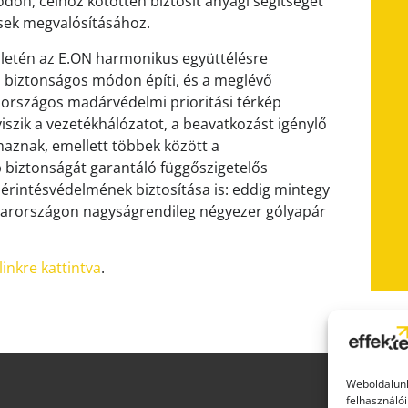
on, célhoz kötötten biztosít anyagi segítséget
sek megvalósításához.
rületén az E.ON harmonikus együttélésre
lő, biztonságos módon építi, és a meglévő
z országos madárvédelmi prioritási térkép
 viszik a vezetékhálózatot, a beavatkozást igénylő
aznak, emellett többek között a
 biztonságát garantáló függőszigetelős
érintésvédelmének biztosítása is: eddig mintegy
gyarországon nagyságrendileg négyezer gólyapár
linkre kattintva
.
Weboldalunk
felhasználói