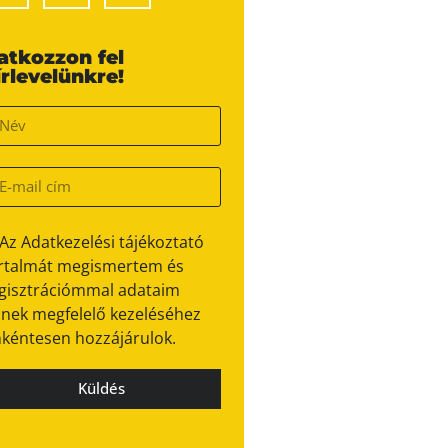
ratkozzon fel
írlevelünkre!
Az Adatkezelési tájékoztató
rtalmát megismertem és
gisztrációmmal adataim
nek megfelelő kezeléséhez
kéntesen hozzájárulok.
Küldés