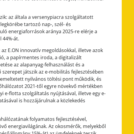
k: az általa a versenypiacra szolgáltatott
egkörébe tartozó nap-, szél- és
uló energiaforrások aránya 2025-re elérje a
l 44%-át.
az E.ON innovatív megoldásokkal, illetve azok
ió, a papírmentes iroda, a digitalizált
etése az alapanyag-felhasználást és a
 szerepet játszik az e-mobilitás fejlesztésében
zemeltetett nyilvános töltési pont működik, és
tőhálózatot 2021-től egyre növekvő mértékben
yi e-flotta szolgáltatás nyújtásával, illetve egy e-
ásával is hozzájárulnak a közlekedés
hálózatának folyamatos fejlesztésével,
 jövő energiavilágának. Az okosmérők, melyekből
mérőállomány 15%-át) az ügyfeleknek teszik