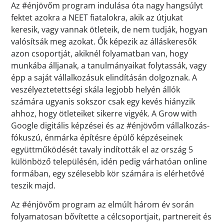
Az #énjövőm program indulása óta nagy hangsúlyt
fektet azokra a NEET fiatalokra, akik az útjukat
keresik, vagy vannak ötleteik, de nem tudják, hogyan
valósítsák meg azokat. Ők képezik az álláskeresők
azon csoportját, akiknél folyamatban van, hogy
munkába álljanak, a tanulmányaikat folytassák, vagy
épp a saját vállalkozásuk elindításán dolgoznak. A
veszélyeztetettségi skála legjobb helyén állók
számára ugyanis sokszor csak egy kevés hiányzik
ahhoz, hogy ötleteiket sikerre vigyék. A Grow with
Google digitális képzései és az #énjövőm vállalkozás-
fókuszú, énmárka építésre épülő képzéseinek
együttműködését tavaly indították el az ország 5
különböző településén, idén pedig várhatóan online
formában, egy szélesebb kör számára is elérhetővé
teszik majd.
Az #énjövőm program az elmúlt három év során
folyamatosan bővítette a célcsoportjait, partnereit és