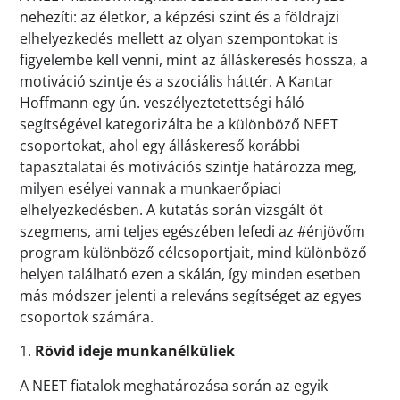
nehezíti: az életkor, a képzési szint és a földrajzi
elhelyezkedés mellett az olyan szempontokat is
figyelembe kell venni, mint az álláskeresés hossza, a
motiváció szintje és a szociális háttér. A Kantar
Hoffmann egy ún. veszélyeztetettségi háló
segítségével kategorizálta be a különböző NEET
csoportokat, ahol egy álláskereső korábbi
tapasztalatai és motivációs szintje határozza meg,
milyen esélyei vannak a munkaerőpiaci
elhelyezkedésben. A kutatás során vizsgált öt
szegmens, ami teljes egészében lefedi az #énjövőm
program különböző célcsoportjait, mind különböző
helyen található ezen a skálán, így minden esetben
más módszer jelenti a releváns segítséget az egyes
csoportok számára.
1.
Rövid ideje munkanélküliek
A NEET fiatalok meghatározása során az egyik