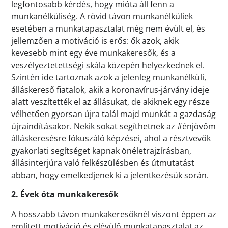
legfontosabb kérdés, hogy mióta áll fenn a
munkanélküliség. A rövid távon munkanélküliek
esetében a munkatapasztalat még nem évült el, és
jellemzően a motiváció is erős: ők azok, akik
kevesebb mint egy éve munkakeresők, és a
veszélyeztetettségi skála közepén helyezkednek el.
Szintén ide tartoznak azok a jelenleg munkanélküli,
álláskereső fiatalok, akik a koronavírus-járvány ideje
alatt veszítették el az állásukat, de akiknek egy része
vélhetően gyorsan újra talál majd munkát a gazdaság
újraindításakor. Nekik sokat segíthetnek az #énjövőm
álláskeresésre fókuszáló képzései, ahol a résztvevők
gyakorlati segítséget kapnak önéletrajzírásban,
állásinterjúra való felkészülésben és útmutatást
abban, hogy emelkedjenek ki a jelentkezésük során.
2. Évek óta munkakeresők
A hosszabb távon munkakeresőknél viszont éppen az
említett motiváció és elévülő munkatapasztalat az,