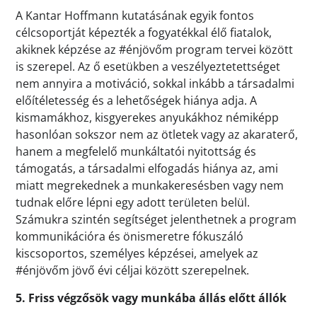
A Kantar Hoffmann kutatásának egyik fontos
célcsoportját képezték a fogyatékkal élő fiatalok,
akiknek képzése az #énjövőm program tervei között
is szerepel. Az ő esetükben a veszélyeztetettséget
nem annyira a motiváció, sokkal inkább a társadalmi
előítéletesség és a lehetőségek hiánya adja. A
kismamákhoz, kisgyerekes anyukákhoz némiképp
hasonlóan sokszor nem az ötletek vagy az akaraterő,
hanem a megfelelő munkáltatói nyitottság és
támogatás, a társadalmi elfogadás hiánya az, ami
miatt megrekednek a munkakeresésben vagy nem
tudnak előre lépni egy adott területen belül.
Számukra szintén segítséget jelenthetnek a program
kommunikációra és önismeretre fókuszáló
kiscsoportos, személyes képzései, amelyek az
#énjövőm jövő évi céljai között szerepelnek.
5. Friss végzősök vagy munkába állás előtt állók