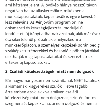
ami hátrányt jelent. A jövőkép hiánya hosszú távon
negatívan hat az álláskeresőkre, miközben a
munkatapasztalatuk, képesítésük is egyre kevésbé
lesz releváns. Az #énjövőm program online
önismereti és készségfejlesztési moduljai új
lendületet, új irányt adhatnak azoknak, akik már évek
óta sikertelenül próbálnak elhelyezkedni a
munkaerőpiacon, a személyes képzések során pedig
szakképzett trénerekkel és hasonló cipőben járókkal
oszthatják meg tapasztalataikat és szerezhetnek
értékes új kapcsolatokat.
3. Családi kötelezettségek miatt nem dolgozók
Bár hagyományosan nem számítanak NEET fiatalnak,
a kismamák, kisgyerekes szülők, illetve tágabb
értelemben azok, akik valamilyen családi
kötelezettség miatt nem dolgoznak, szintén fontos
szegmensét képezik a hazai nem dolgozó és nem is