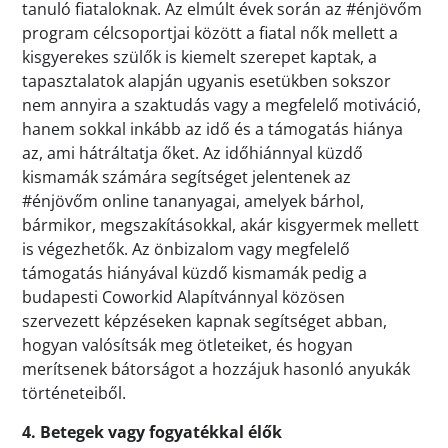
tanuló fiataloknak. Az elmúlt évek során az #énjövőm
program célcsoportjai között a fiatal nők mellett a
kisgyerekes szülők is kiemelt szerepet kaptak, a
tapasztalatok alapján ugyanis esetükben sokszor
nem annyira a szaktudás vagy a megfelelő motiváció,
hanem sokkal inkább az idő és a támogatás hiánya
az, ami hátráltatja őket. Az időhiánnyal küzdő
kismamák számára segítséget jelentenek az
#énjövőm online tananyagai, amelyek bárhol,
bármikor, megszakításokkal, akár kisgyermek mellett
is végezhetők. Az önbizalom vagy megfelelő
támogatás hiányával küzdő kismamák pedig a
budapesti Coworkid Alapítvánnyal közösen
szervezett képzéseken kapnak segítséget abban,
hogyan valósítsák meg ötleteiket, és hogyan
merítsenek bátorságot a hozzájuk hasonló anyukák
történeteiből.
4. Betegek vagy fogyatékkal élők