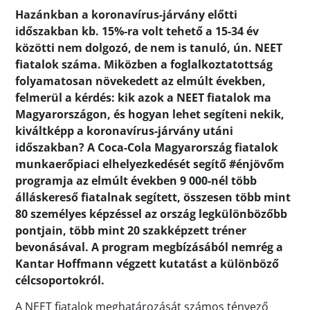
Hazánkban a koronavírus-járvány előtti
időszakban kb. 15%-ra volt tehető a 15-34 év
közötti nem dolgozó, de nem is tanuló, ún. NEET
fiatalok száma. Miközben a foglalkoztatottság
folyamatosan növekedett az elmúlt években,
felmerül a kérdés: kik azok a NEET fiatalok ma
Magyarországon, és hogyan lehet segíteni nekik,
kiváltképp a koronavírus-járvány utáni
időszakban? A Coca-Cola Magyarország fiatalok
munkaerőpiaci elhelyezkedését segítő #énjövőm
programja az elmúlt években 9 000-nél több
álláskereső fiatalnak segített, összesen több mint
80 személyes képzéssel az ország legkülönbözőbb
pontjain, több mint 20 szakképzett tréner
bevonásával. A program megbízásából nemrég a
Kantar Hoffmann végzett kutatást a különböző
célcsoportokról.
A NEET fiatalok meghatározását számos tényező