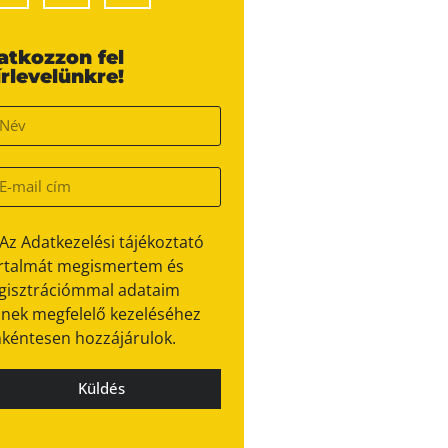
ratkozzon fel
írlevelünkre!
Az Adatkezelési tájékoztató
rtalmát megismertem és
gisztrációmmal adataim
nek megfelelő kezeléséhez
kéntesen hozzájárulok.
Küldés