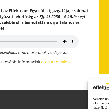
t az Effekteam Egyesület igazgatója, szakmai
ályázati lehetőség az
Effekt 2030 – A közösségi
zelebbről is bemutatta a díj általános és
ét.
repvállalás című műsorának vendége volt.
os további információk
ezen az oldalon
Weboldalunk
felhasználói
használatáh