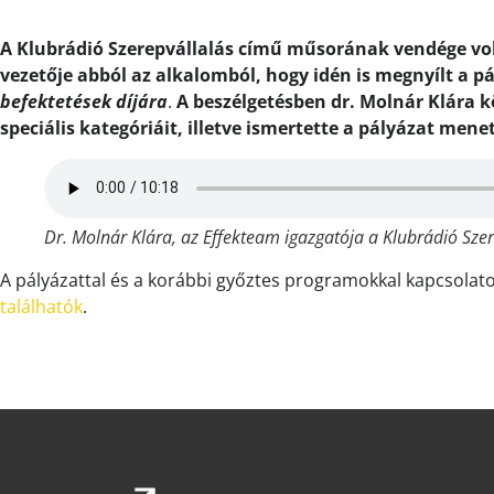
A Klubrádió Szerepvállalás című műsorának vendége vol
vezetője abból az alkalomból, hogy idén is megnyílt a p
befektetések díjára
.
A beszélgetésben dr. Molnár Klára kö
speciális kategóriáit, illetve ismertette a pályázat menet
Dr. Molnár Klára, az Effekteam igazgatója a Klubrádió Sze
A pályázattal és a korábbi győztes programokkal kapcsolat
találhatók
.