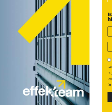
I
h
ta
re
en
ön