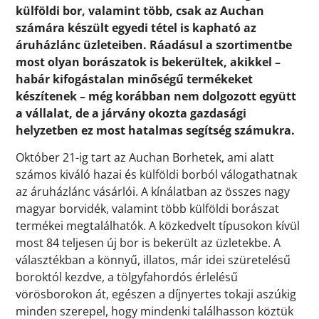
külföldi bor, valamint több, csak az Auchan
számára készült egyedi tétel is kapható az
áruházlánc üzleteiben. Ráadásul a szortimentbe
most olyan borászatok is bekerültek, akikkel –
habár kifogástalan minőségű termékeket
készítenek – még korábban nem dolgozott együtt
a vállalat, de a járvány okozta gazdasági
helyzetben ez most hatalmas segítség számukra.
Október 21-ig tart az Auchan Borhetek, ami alatt
számos kiváló hazai és külföldi borból válogathatnak
az áruházlánc vásárlói. A kínálatban az összes nagy
magyar borvidék, valamint több külföldi borászat
termékei megtalálhatók. A közkedvelt típusokon kívül
most 84 teljesen új bor is bekerült az üzletekbe. A
választékban a könnyű, illatos, már idei szüretelésű
boroktól kezdve, a tölgyfahordós érlelésű
vörösborokon át, egészen a díjnyertes tokaji aszúkig
minden szerepel, hogy mindenki találhasson köztük