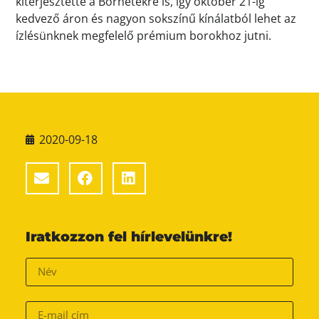
kiterjesztette a Borhetekre is, így október 21-ig
kedvező áron és nagyon sokszínű kínálatból lehet az
ízlésünknek megfelelő prémium borokhoz jutni.
2020-09-18
Iratkozzon fel hírlevelünkre!