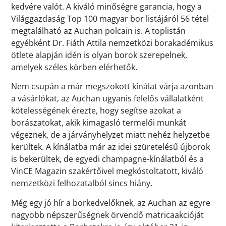
kedvére valót. A kiváló minőségre garancia, hogy a
Világgazdaság Top 100 magyar bor listájáról 56 tétel
megtalálható az Auchan polcain is. A toplistán
egyébként Dr. Fiáth Attila nemzetközi borakadémikus
ötlete alapján idén is olyan borok szerepelnek,
amelyek széles körben elérhetők.
Nem csupán a már megszokott kínálat várja azonban
a vásárlókat, az Auchan ugyanis felelős vállalatként
kötelességének érezte, hogy segítse azokat a
borászatokat, akik kimagasló termelői munkát
végeznek, de a járványhelyzet miatt nehéz helyzetbe
kerültek. A kínálatba már az idei szüretelésű újborok
is bekerültek, de egyedi champagne-kínálatból és a
VinCE Magazin szakértőivel megkóstoltatott, kiváló
nemzetközi felhozatalból sincs hiány.
Még egy jó hír a borkedvelőknek, az Auchan az egyre
nagyobb népszerűségnek örvendő matricaakcióját