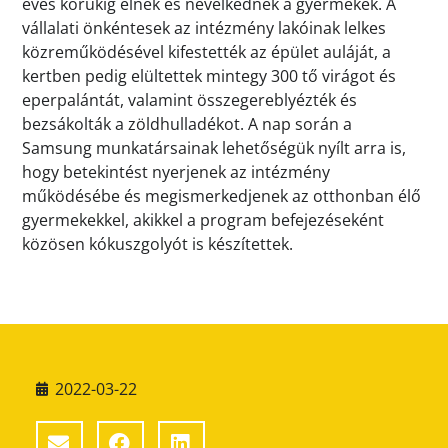
éves korukig élnek és nevelkednek a gyermekek. A
vállalati önkéntesek az intézmény lakóinak lelkes
közreműködésével kifestették az épület auláját, a
kertben pedig elültettek mintegy 300 tő virágot és
eperpalántát, valamint összegereblyézték és
bezsákolták a zöldhulladékot. A nap során a
Samsung munkatársainak lehetőségük nyílt arra is,
hogy betekintést nyerjenek az intézmény
működésébe és megismerkedjenek az otthonban élő
gyermekekkel, akikkel a program befejezéseként
közösen kókuszgolyót is készítettek.
2022-03-22