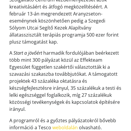
kreativitásáért és átfogó megközelítéséért. A
február 13-án megrendezett Aranyzseton-
eseménynek köszönhetően pedig a Szegedi
Sólyom Utcai Segítő Kezek Alapítvány
állatasszisztált terápiás programja 500 ezer forint
plusz támogatást kap.
A
Start a jövőért
harmadik fordulójában beérkezett
több mint 300 pályázat közül az Effekteam
Egyesület független szakértői választották ki a
szavazási szakaszba továbbjutókat. A támogatott
projektek 43 százaléka oktatásra és
készségfejlesztésre irányul, 35 százalékuk a testi és
lelki egészséggel foglalkozik, míg 27 százalékuk
közösségi tevékenységek és kapcsolatok építésére
irányul.
A programról és a győztes pályázatokról bővebb
információ a Tesco
weboldalán
olvasható.