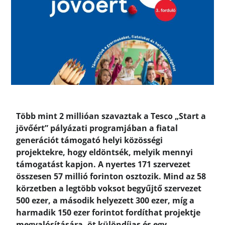
Több mint 2 millióan szavaztak a Tesco „Start a
jövőért” pályázati programjában a fiatal
generációt támogató helyi közösségi
projektekre, hogy eldöntsék, melyik mennyi
támogatást kapjon. A nyertes 171 szervezet
összesen 57 millió forinton osztozik. Mind az 58
körzetben a legtöbb voksot begyűjtő szervezet
500 ezer, a második helyezett 300 ezer, míg a
harmadik 150 ezer forintot fordíthat projektje
megvalósítására, öt különdíjas és egy