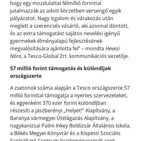
hogy egy mozdulattal félmillió forinttal
jutalmazzák az adott körzetben versengő egyik
pályázatot. Nagy izgalom és várakozás után
meglett a szerencsés vásárló, aki azonnal döntött,
és az extra támogatást sajátos nevelési igényű
gyermekek élményalapú fejlesztésének
megvalósítására ajánlotta fel” – mondta
Hevesi
Nóra
, a Tesco-Global Zrt. kommunikációs vezetője.
57 millió forint támogatás és különdíjak
országszerte
A zsetonok száma alapján a Tesco országszerte 57
millió forinttal támogatja a nyertes szervezeteket,
és egyenként 370 ezer forint különdíjban
részesíti a jászberényi „Helyet!” Alapítvány, a
Baranya vármegyei Útelágazás Alapítvány, a
nagykanizsai Palini Inkey Boldizsár Általános Iskola,
a Békés Megyei Könyvtár és a Kispesti Szociális
Szolgáltató Centrum kezdeményezését azok