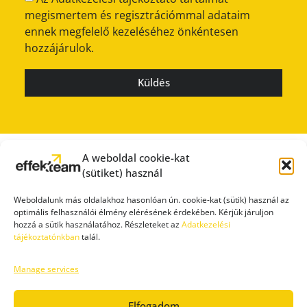
megismertem és regisztrációmmal adataim
ennek megfelelő kezeléséhez önkéntesen
hozzájárulok.
Küldés
A weboldal cookie-kat
(sütiket) használ
Weboldalunk más oldalakhoz hasonlóan ún. cookie-kat (sütik) használ az
optimális felhasználói élmény elérésének érdekében. Kérjük járuljon
hozzá a sütik használatához. Részleteket az
Adatkezelési
tájékoztatónkban
talál.
Manage services
SAJTÓSZOBA
ÁTLÁTHATÓSÁG
IMPRESSZUM
ADATVÉDELEM
FELHASZNÁLÁSI FELTÉTELEK
Elfogadom