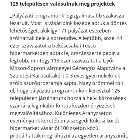
125 településen valósulnak meg projektek
„Pályázati programunk legizgalmasabb szakasza
lezárult. Most is vásárlóink kezébe adtuk a döntés
lehetőségét, akik így 171 pályázat esetében
szólhattak bele a sorrendbe. A legtöbb, közel 44
ezer szavazatot a békéscsabai Tesco
hipermarketben adták le, országszerte pedig a
legtöbb, mintegy 113 ezer szavazatot a Győr-
Moson-Sopron vármegyei Gézengúz Alapítvány a
Születési Károsultakért 0-3 éves gyermekeknek
szóló szűrőprogramja kapta. Nagy örömmel tölt
el, hogy pályázati programunkon keresztül 125
településen járulhatunk hozzá a helyi közösségek
számára leginkább fontos kezdeményezések
megvalósításához. Különleges Aranyzseton
eseményünk keretében a szegedi Rókusi körúti
hipermarket vásárlói 100 zseton közül
próbálhatták meg kihúzni az egyetlen aranyszínűt,