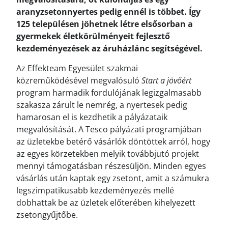
aranyzsetonnyertes pedig ennél is többet. Így
125 településen jöhetnek létre elsősorban a
gyermekek életkörülményeit fejlesztő
kezdeményezések az áruházlánc segítségével.
Az Effekteam Egyesület szakmai
közreműködésével megvalósuló
Start a jövőért
program harmadik fordulójának legizgalmasabb
szakasza zárult le nemrég, a nyertesek pedig
hamarosan el is kezdhetik a pályázataik
megvalósítását. A Tesco pályázati programjában
az üzletekbe betérő vásárlók döntöttek arról, hogy
az egyes körzetekben melyik továbbjutó projekt
mennyi támogatásban részesüljön. Minden egyes
vásárlás után kaptak egy zsetont, amit a számukra
legszimpatikusabb kezdeményezés mellé
dobhattak be az üzletek előterében kihelyezett
zsetongyűjtőbe.