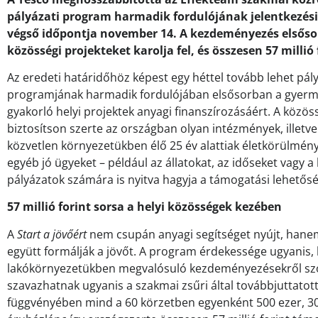
pályázati program harmadik fordulójának jelentkezési
végső időpontja november 14. A kezdeményezés elsősorb
közösségi projekteket karolja fel, és összesen 57 millió
Az eredeti határidőhöz képest egy héttel tovább lehet pál
programjának harmadik fordulójában elsősorban a gyermeke
gyakorló helyi projektek anyagi finanszírozásáért. A közö
biztosítson szerte az országban olyan intézmények, illetv
közvetlen környezetükben élő 25 év alattiak életkörülmény
egyéb jó ügyeket – például az állatokat, az időseket vagy a
pályázatok számára is nyitva hagyja a támogatási lehetősé
57 millió forint sorsa a helyi közösségek kezében
A
Start a jövőért
nem csupán anyagi segítséget nyújt, hane
együtt formálják a jövőt. A program érdekessége ugyanis, 
lakókörnyezetükben megvalósuló kezdeményezésekről szól
szavazhatnak ugyanis a szakmai zsűri által továbbjuttato
függvényében mind a 60 körzetben egyenként 500 ezer, 300 