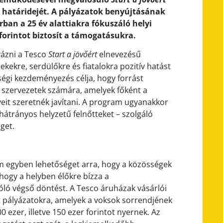
 határidejét. A pályázatok benyújtásának
an a 25 év alattiakra fókuszáló helyi
 forintot biztosít a támogatásukra.
yázni a Tesco
Start a jövőért
elnevezésű
kre, serdülőkre és fiatalokra pozitív hatást
sségi kezdeményezés célja, hogy forrást
e szervezetek számára, amelyek főként a
eit szeretnék javítani. A program ugyanakkor
 hátrányos helyzetű felnőtteket – szolgáló
get.
m egyben lehetőséget arra, hogy a közösségek
hogy a helyben élőkre bízza a
ó végső döntést. A Tesco áruházak vásárlói
tt pályázatokra, amelyek a voksok sorrendjének
ezer, illetve 150 ezer forintot nyernek. Az