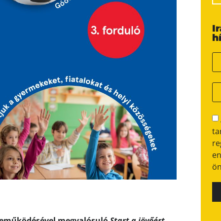
I
h
ta
re
en
ön
zreműködésével megvalósuló
Start a jövőért