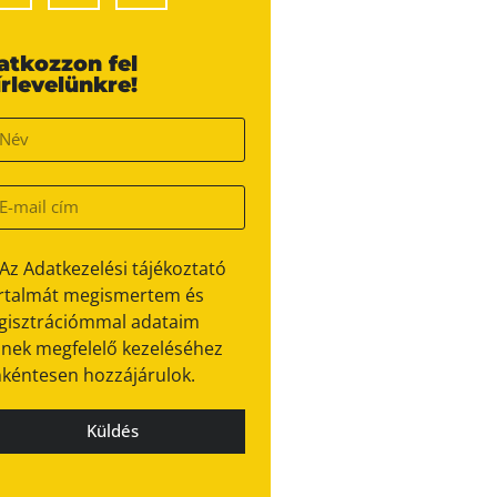
ratkozzon fel
írlevelünkre!
Az Adatkezelési tájékoztató
rtalmát megismertem és
gisztrációmmal adataim
nek megfelelő kezeléséhez
kéntesen hozzájárulok.
Küldés