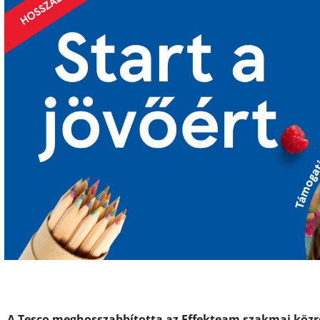
A Tesco meghosszabbította az Effekteam szakmai kö