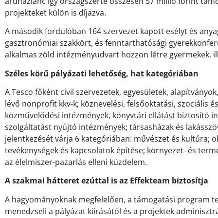
áruházlánc így országszerte összesen 57 millió forint tám
projekteket külön is díjazva.
A második fordulóban 164 szervezet kapott esélyt és anyag
gasztronómiai szakkört, és fenntarthatósági gyerekkonfe
alkalmas zöld intézményudvart hozzon létre gyermekek, ille
Széles körű pályázati lehetőség, hat kategóriában
A Tesco főként civil szervezetek, egyesületek, alapítványo
lévő nonprofit kkv-k; köznevelési, felsőoktatási, szociális
közművelődési intézmények, könyvtári ellátást biztosító i
szolgáltatást nyújtó intézmények; társasházak és lakásszö
jelentkezését várja 6 kategóriában: művészet és kultúra; o
tevékenységek és kapcsolatok építése; környezet- és termé
az élelmiszer-pazarlás elleni küzdelem.
A szakmai hátteret ezúttal is az Effekteam biztosítja
A hagyományoknak megfelelően, a támogatási program tel
menedzseli a pályázat kiírásától és a projektek adminisztrá