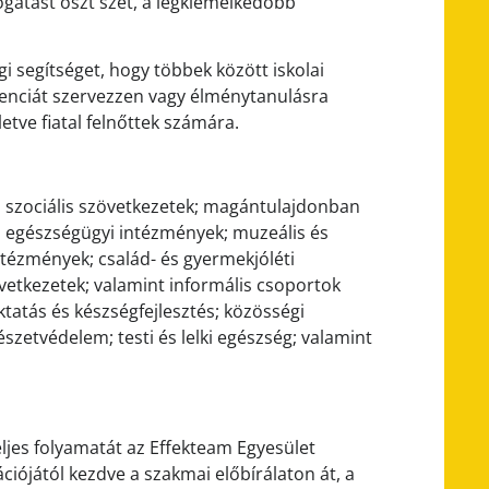
ogatást oszt szét, a legkiemelkedőbb
i segítséget, hogy többek között iskolai
renciát szervezzen vagy élménytanulásra
tve fiatal felnőttek számára.
k, szociális szövetkezetek; magántulajdonban
 és egészségügyi intézmények; muzeális és
ntézmények; család- és gyermekjóléti
vetkezetek; valamint informális csoportok
ktatás és készségfejlesztés; közösségi
szetvédelem; testi és lelki egészség; valamint
jes folyamatát az Effekteam Egyesület
ciójától kezdve a szakmai előbírálaton át, a